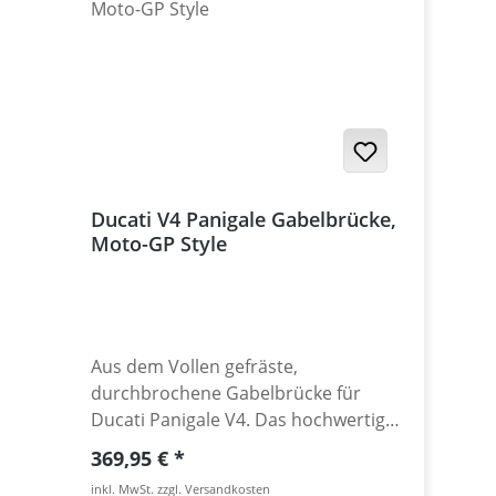
Ducati V4 Panigale Gabelbrücke,
Moto-GP Style
Aus dem Vollen gefräste,
durchbrochene Gabelbrücke für
Ducati Panigale V4. Das hochwertige
Finish und exclusive Design dieser
Regulärer Preis:
369,95 €
Performanceparts Gabelbrücke
inkl. MwSt. zzgl. Versandkosten