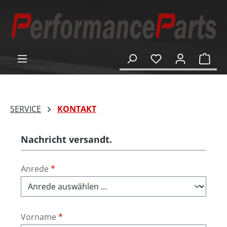
alt springen
Ware
SERVICE
KONTAKT
Nachricht versandt.
Anrede
*
Vorname
*