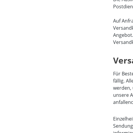
Postdien
Auf Anfr
Versandk
Angebot
Versandk
Vers
Für Best
fällig. 
werden, 
unsere A
anfallen
Einzelhe
Sendunge