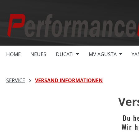
springen
Zur Hauptnavigation springen
HOME
NEUES
DUCATI
MV AGUSTA
YA
SERVICE
VERSAND INFORMATIONEN
Ver