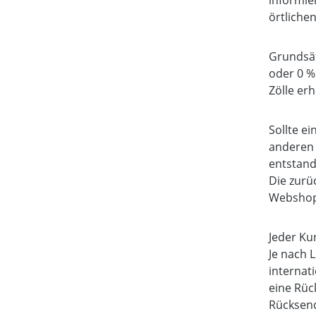
informie
örtliche
Grundsät
oder 0 %
Zölle er
Sollte e
anderen 
entstand
Die zurü
Webshop
Jeder Ku
Je nach 
internat
eine Rüc
Rücksend