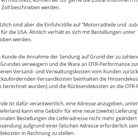
ren möchtest, können wir Dir gerne die Zolltarifnummern mit
n Zoll beschrieben werden.
zlich sind aber die Einfuhrzölle auf "Motorradteile und -zub
 für die USA. Ähnlich verhält es sich mit Bestellungen unter
hoben werden.
in Kunde die Annahme der Sendung auf Grund der zu zahlen
Grundes verweigern und die Ware an OTR-Performance zurü
enen Versand- und Verwaltungskosten vom Kunden zurückfo
ckzufordernden Versandkosten beinhalten die Hinsendekost
 berechnet wurden) und die Rücksendekosten an die OTR-
nde ist dafür verantwortlich, eine Adresse anzugeben, unt
Lieferland kann eine Gebühr für eine neue (zweite) Lieferun
ionalen Bestellungen die Lieferadresse nicht mehr geändert
ksendung aufgrund einer falschen Adresse erforderlich sein
ekosten in Rechnung zu stellen.