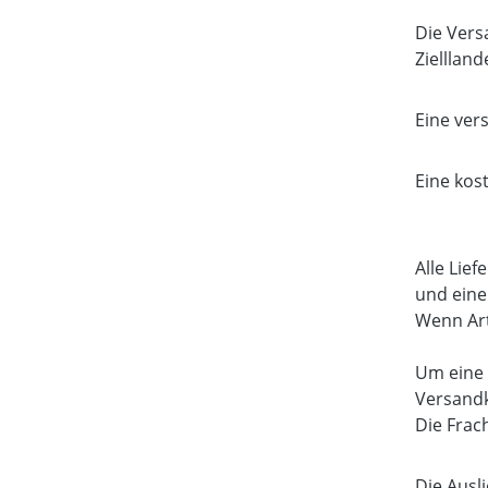
Die Vers
Zielllan
Eine ver
Eine kos
Alle Lief
und eine 
Wenn Arti
Um eine 
Versandk
Die Frac
Die Ausl