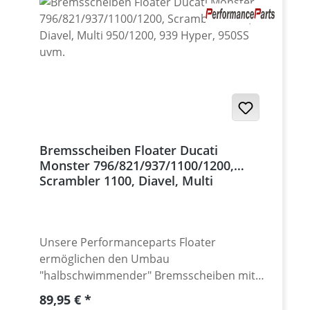
Bremsscheiben Floater Ducati
Monster 796/821/937/1100/1200,
Scrambler 1100, Diavel, Multi
950/1200, 939 Hyper, 950SS uvm.
Unsere Performanceparts Floater
ermöglichen den Umbau
"halbschwimmender" Bremsscheiben mit
vernieteten Floatern auf vollschwimmende
Regulärer Preis:
89,95 €
Lagerung. Auch zum Austausch von