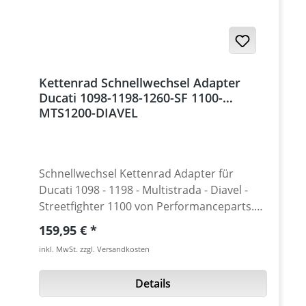
BJ 2016 - 2017MV Brutale 800 15+ MV
Streetfighter S 2010-2013 · Multistrada
Dragster 800RR 15+ MV F4 750 - 1000 04-12
1200 · Multistrada 1260 · 939 Supersport ·
950 Supersport · 955 V2 · Multistrada 1260
(nur 525 Umbau)
Kettenrad Schnellwechsel Adapter
Ducati 1098-1198-1260-SF 1100-
MTS1200-DIAVEL
Schnellwechsel Kettenrad Adapter für
Ducati 1098 - 1198 - Multistrada - Diavel -
Streetfighter 1100 von Performanceparts.
Dient dem schnellen Anpassen der
Regulärer Preis:
159,95 €
Übersetzung ohne die Zentralmutter zu
inkl. MwSt. zzgl. Versandkosten
lösen - auch der Mitnehmerdeckel braucht
nicht demontiert werden. Die
Details
Schnellwechsel Kettenradaufnahme
ermöglicht die Montage von Kettenrädern