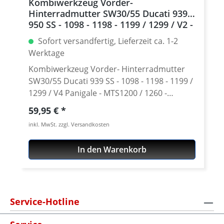
Kombiwerkzeug Vorder-
Hinterradmutter SW30/55 Ducati 939 /
950 SS - 1098 - 1198 - 1199 / 1299 / V2 -
V4 Panigale - MTS1200 - Streetfighter -
Sofort versandfertig, Lieferzeit ca. 1-2
Diavel - Monster 1200
Werktage
Kombiwerkzeug Vorder- Hinterradmutter
SW30/55 Ducati 939 SS - 1098 - 1198 - 1199 /
1299 / V4 Panigale - MTS1200 / 1260 -
Streetfighter - Diavel - Monster 1200
Regulärer Preis:
59,95 €
Hocwertiges Werkzeug für Ducati aus
inkl. MwSt. zzgl. Versandkosten
Aluminium zum schonenden Anziehen und
Lösen der rechten Hinterradmutter und
In den Warenkorb
Vorderradmutter. Durch die passgenaue
Fertigung der Schlüsselfläche (12 Zahn) wird
eine optimale Kraftübertragung zur Rad-
Mutter erreicht. Dadurch ist eine
Service-Hotline
Beschädigung der Mutter wie durch
handelsübliches Werkzeug ausgeschlossen.