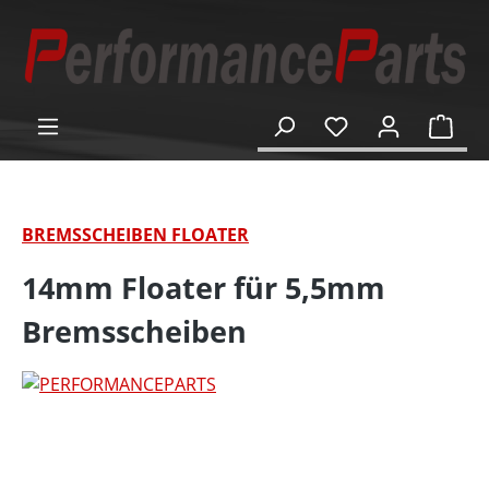
alt springen
Ware
BREMSSCHEIBEN FLOATER
14mm Floater für 5,5mm
Bremsscheiben
Bildergalerie überspringen