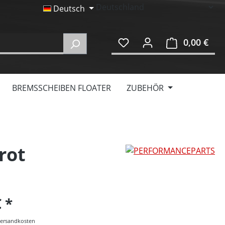
Deutsch
0,00 €
Ware
BREMSSCHEIBEN FLOATER
ZUBEHÖR
rot
€
 Versandkosten