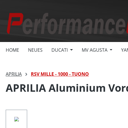
springen
Zur Hauptnavigation springen
HOME
NEUES
DUCATI
MV AGUSTA
YA
APRILIA
RSV MILLE - 1000 - TUONO
APRILIA Aluminium Vord
Bildergalerie überspringen