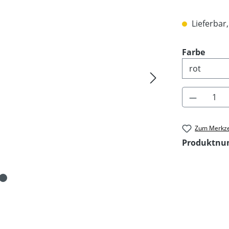
Lieferbar,
ausw
Farbe
Produkt 
Zum Merkze
Produktn