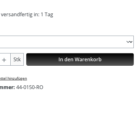
 versandfertig in: 1 Tag
ählen
Anzahl: Gib den gewünschten Wert ein o
Stk
In den Warenkorb
ttel hinzufügen
ummer:
44-0150-RO