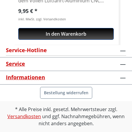
dem Vollen Luftfahrt-Aluminium CNC
gedrehten Distanzen sind mit einem Bund
Regulärer Preis:
9,95 €
zur absolut sicheren Verbindung mit
inkl. MwSt. zzgl. Versandkosten
unseren Lenkerklemmen ausgestattet.
Lieferbar in diversen Höhen von 10 bis
In den Warenkorb
50mm. Passend für unsere gefrästen
Klemmböcke mit 22 oder 28mm
Service-Hotline
Klemmung. Siehe Zubehör. Silber oder
schwarz eloxiert. Lieferung ohne
Service
Schrauben. Benötigte Längen siehe
Zubehör. Preis pro Stück. Für die Montage
Informationen
werden 2 Stück benötigt.
Bestellung widerrufen
Alle Preise inkl. gesetzl. Mehrwertsteuer zzgl.
Versandkosten
und ggf. Nachnahmegebühren, wenn
nicht anders angegeben.