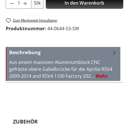
Produkt Anzahl: Gib den gewünschten Wer
Stk
In den Warenkorb
Zum Merkzettel hinzufügen
Produktnummer:
44-0644-53-SW
Beschreibung
Aus einem massiven Aluminiumblock CNC
gefräste obere Gabelbrücke für die Aprilia RSV4
2009-2014 and RSV4 1100 Factory 202…
Mehr
Produktgalerie überspringen
ZUBEHÖR