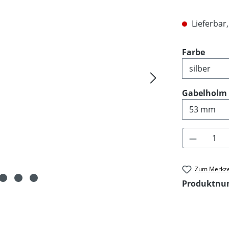
Lieferbar,
ausw
Farbe
Gabelholm
Produkt 
Zum Merkze
Produktn