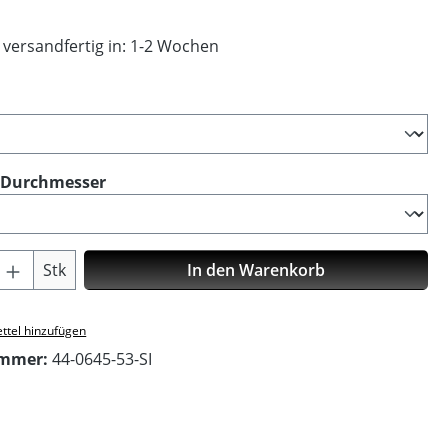
 versandfertig in: 1-2 Wochen
ählen
auswählen
 Durchmesser
Anzahl: Gib den gewünschten Wert ein o
Stk
In den Warenkorb
ttel hinzufügen
ummer:
44-0645-53-SI