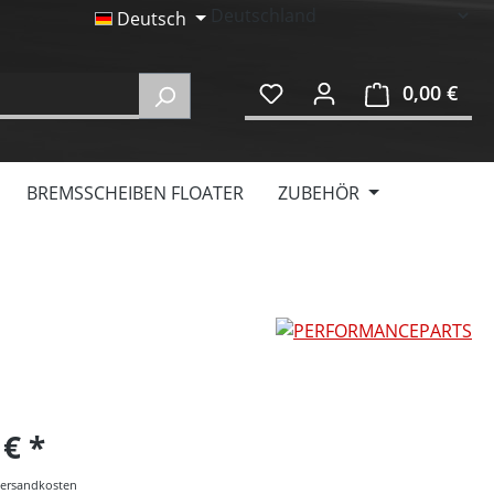
Deutsch
0,00 €
Ware
BREMSSCHEIBEN FLOATER
ZUBEHÖR
 €
 Versandkosten