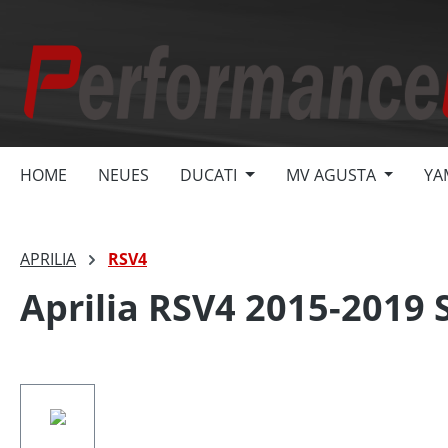
springen
Zur Hauptnavigation springen
HOME
NEUES
DUCATI
MV AGUSTA
YA
APRILIA
RSV4
Aprilia RSV4 2015-2019
Bildergalerie überspringen