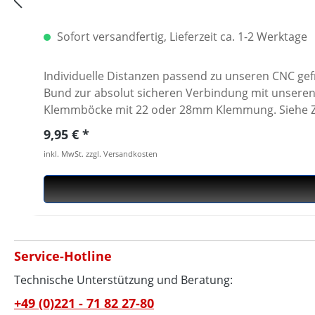
Sofort versandfertig, Lieferzeit ca. 1-2 Werktage
Individuelle Distanzen passend zu unseren CNC ge
Bund zur absolut sicheren Verbindung mit unseren Lenkerklem
Klemmböcke mit 22 oder 28mm Klemmung. Siehe Zubehör
Stück. Für die Montage werden 2 Stück benötigt.
Regulärer Preis:
9,95 €
inkl. MwSt. zzgl. Versandkosten
Service-Hotline
Technische Unterstützung und Beratung:
+49 (0)221 - 71 82 27-80