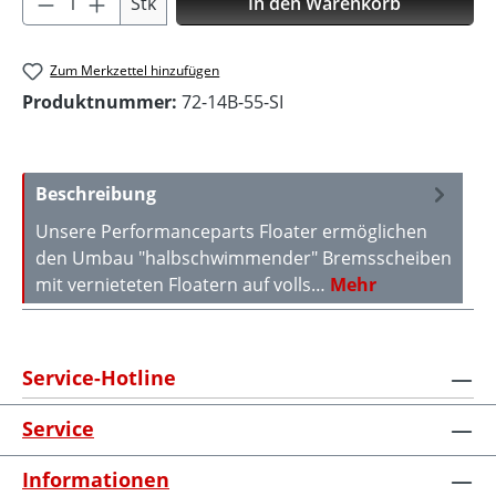
Stk
In den Warenkorb
Zum Merkzettel hinzufügen
Produktnummer:
72-14B-55-SI
Beschreibung
Unsere Performanceparts Floater ermöglichen
den Umbau "halbschwimmender" Bremsscheiben
mit vernieteten Floatern auf volls…
Mehr
Service-Hotline
Service
Informationen