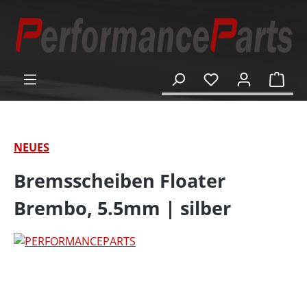
alt springen
Ware
NEUES
Bremsscheiben Floater
Brembo, 5.5mm | silber
Bildergalerie überspringen