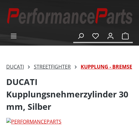
alt springen
Ware
DUCATI
STREETFIGHTER
KUPPLUNG - BREMSE
DUCATI
Kupplungsnehmerzylinder 30
mm, Silber