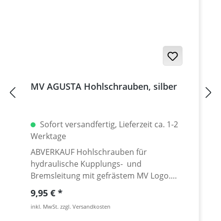
MV AGUSTA Hohlschrauben, silber
Sofort versandfertig, Lieferzeit ca. 1-2
Werktage
ABVERKAUF Hohlschrauben für
hydraulische Kupplungs- und
Bremsleitung mit gefrästem MV Logo.
Leichte und formvollendente
Regulärer Preis:
9,95 €
Hohlschraube aus hochfesten Aluminium
inkl. MwSt. zzgl. Versandkosten
mit exklusiver Kopfform und dezenter MV