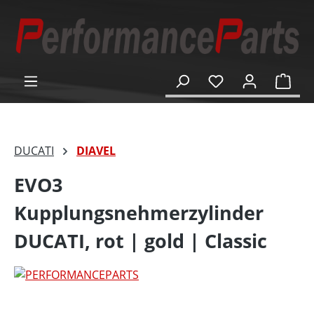
alt springen
Ware
DUCATI
DIAVEL
EVO3
Kupplungsnehmerzylinder
DUCATI, rot | gold | Classic