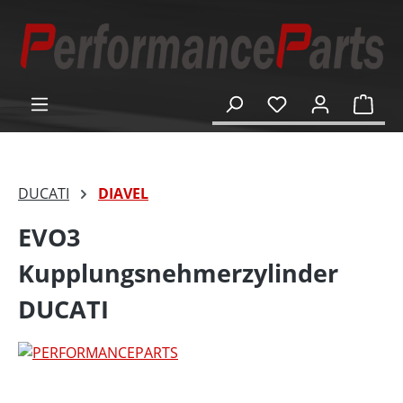
alt springen
Ware
DUCATI
DIAVEL
EVO3
Kupplungsnehmerzylinder
DUCATI