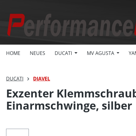
springen
Zur Hauptnavigation springen
HOME
NEUES
DUCATI
MV AGUSTA
YA
DUCATI
DIAVEL
Exzenter Klemmschraub
Einarmschwinge, silber
Bildergalerie überspringen