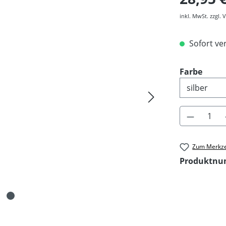
inkl. MwSt. zzgl.
Sofort ver
ausw
Farbe
Produkt 
Zum Merkze
Produktn