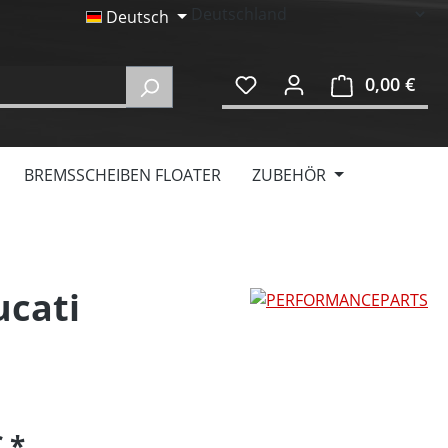
Deutsch
0,00 €
Ware
BREMSSCHEIBEN FLOATER
ZUBEHÖR
ucati
€