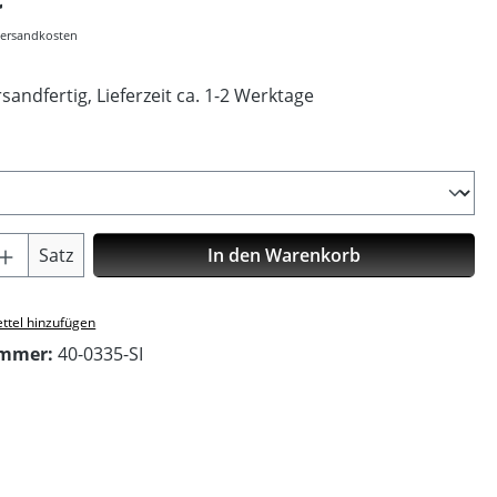
 Versandkosten
sandfertig, Lieferzeit ca. 1-2 Werktage
ählen
Anzahl: Gib den gewünschten Wert ein o
Satz
In den Warenkorb
ttel hinzufügen
ummer:
40-0335-SI