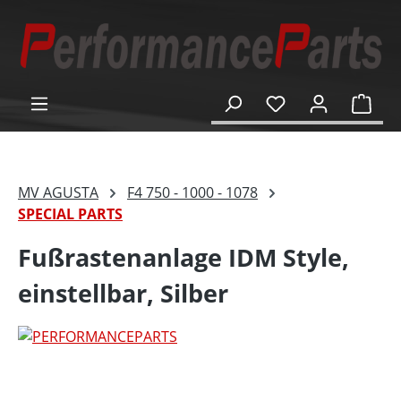
alt springen
Ware
MV AGUSTA
F4 750 - 1000 - 1078
SPECIAL PARTS
Fußrastenanlage IDM Style,
einstellbar, Silber
Bildergalerie überspringen