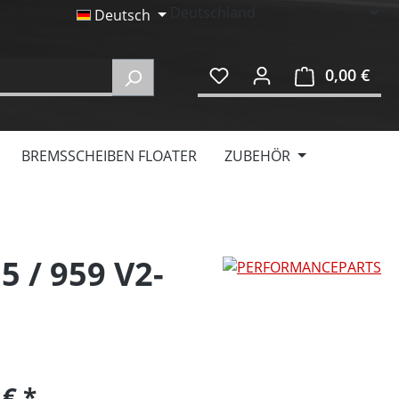
Deutsch
0,00 €
Ware
BREMSSCHEIBEN FLOATER
ZUBEHÖR
5 / 959 V2-
 €