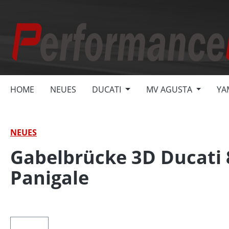
springen
Zur Hauptnavigation springen
HOME
NEUES
DUCATI
MV AGUSTA
YA
NEUES
Gabelbrücke 3D Ducati 89
Panigale
Bildergalerie überspringen