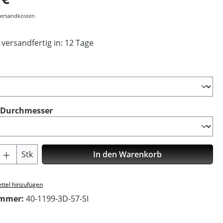
 Versandkosten
 versandfertig in: 12 Tage
ählen
auswählen
 Durchmesser
Anzahl: Gib den gewünschten Wert ein o
Stk
In den Warenkorb
ttel hinzufügen
ummer:
40-1199-3D-57-SI