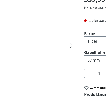
inkl. MwSt. zzgl.
Lieferbar,
ausw
Farbe
Gabelholm
Produkt 
Zum Merkze
Produktn