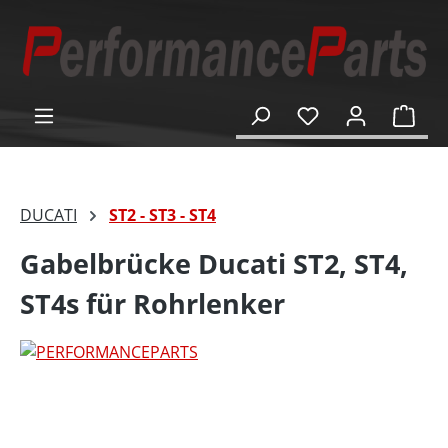
alt springen
Ware
DUCATI
ST2 - ST3 - ST4
Gabelbrücke Ducati ST2, ST4,
ST4s für Rohrlenker
Bildergalerie überspringen