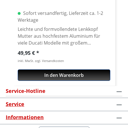
Sofort versandfertig, Lieferzeit ca. 1-2
Werktage
Leichte und formvollendete Lenkkopf
Mutter aus hochfestem Aluminium für
viele Ducati Modelle mit großem
Steuerkopfrohr. Klemmdurchmesser
Regulärer Preis:
49,95 €
40mm. CNC gefräst aus extrem zähen und
inkl. MwSt. zzgl. Versandkosten
hochfesten 7075 T6
Konstruktionsaluminium. Lieferbar in
In den Warenkorb
diversen Eloxalfarbtönen. Passend für
z.B.Ducati Superbikes 748-1198-, Sport
Service-Hotline
Classic, SportTouring, Sport/GT1000,
Monster ab 2002, Monster 696 - 1100,
Service
Multistrada, Streetfighter, Scrambler 800
u.v.m. Nicht passend für Panigale,
Informationen
Hypermotard 796+1100 und Diavel. ·
Gefertigt aus hochfestem Aluminium 7075