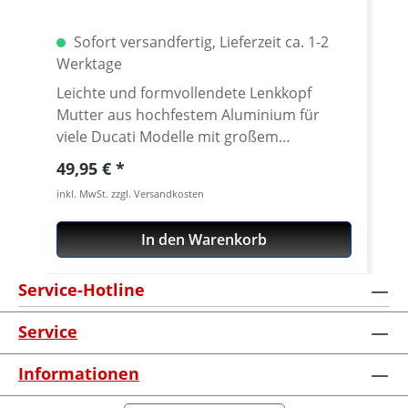
Sofort versandfertig, Lieferzeit ca. 1-2
Werktage
Leichte und formvollendete Lenkkopf
Mutter aus hochfestem Aluminium für
viele Ducati Modelle mit großem
Steuerkopfrohr. Klemmdurchmesser
Regulärer Preis:
49,95 €
40mm. CNC gefräst aus extrem zähen und
inkl. MwSt. zzgl. Versandkosten
hochfesten 7075 T6
Konstruktionsaluminium. Lieferbar in
In den Warenkorb
diversen Eloxalfarbtönen. Passend für
z.B.Ducati Superbikes 748-1198-, Sport
Service-Hotline
Classic, SportTouring, Sport/GT1000,
Monster ab 2002, Monster 696 - 1100,
Service
Multistrada, Streetfighter, Scrambler 800
u.v.m. Nicht passend für Panigale,
Informationen
Hypermotard 796+1100 und Diavel. ·
Gefertigt aus hochfestem Aluminium 7075