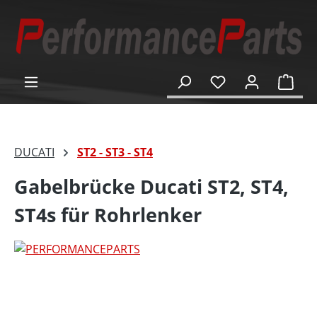
alt springen
Ware
DUCATI
ST2 - ST3 - ST4
Gabelbrücke Ducati ST2, ST4,
ST4s für Rohrlenker
Bildergalerie überspringen