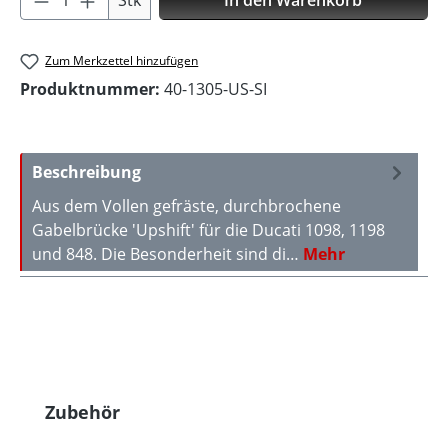
Stk
In den Warenkorb
Zum Merkzettel hinzufügen
Produktnummer:
40-1305-US-SI
Beschreibung
Aus dem Vollen gefräste, durchbrochene
Gabelbrücke 'Upshift' für die Ducati 1098, 1198
und 848. Die Besonderheit sind di…
Mehr
Produktgalerie überspringen
Zubehör