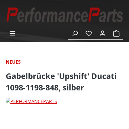
alt springen
Ware
NEUES
Gabelbrücke 'Upshift' Ducati
1098-1198-848, silber
Bildergalerie überspringen