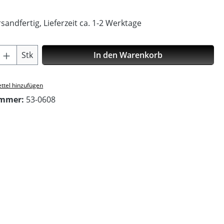
sandfertig, Lieferzeit ca. 1-2 Werktage
Anzahl: Gib den gewünschten Wert ein o
Stk
In den Warenkorb
ttel hinzufügen
ummer:
53-0608