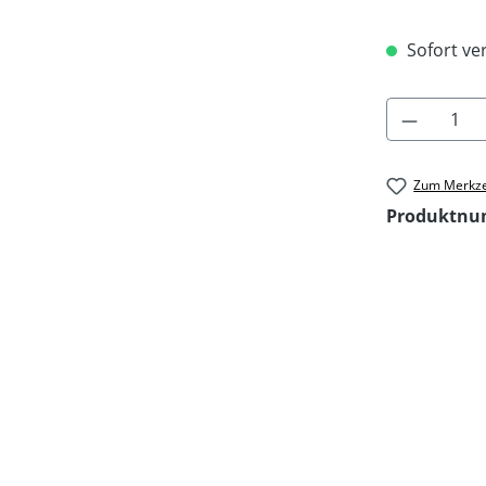
Sofort ver
Produkt 
Zum Merkze
Produktn