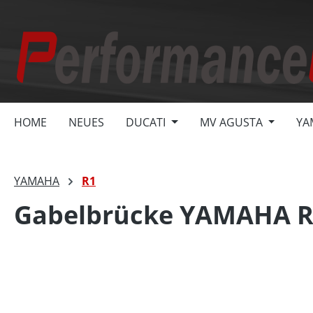
springen
Zur Hauptnavigation springen
HOME
NEUES
DUCATI
MV AGUSTA
YA
YAMAHA
R1
Gabelbrücke YAMAHA R
Bildergalerie überspringen