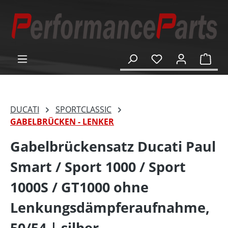
alt springen
Ware
DUCATI
SPORTCLASSIC
GABELBRÜCKEN - LENKER
Gabelbrückensatz Ducati Paul
Smart / Sport 1000 / Sport
1000S / GT1000 ohne
Lenkungsdämpferaufnahme,
50/54 | silber