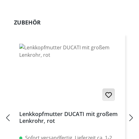
Produktgalerie überspringen
ZUBEHÖR
Lenkkopfmutter DUCATI mit großem
Lenkrohr, rot
Sofort versandfertig, Lieferzeit ca. 1-2