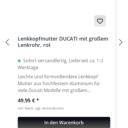
Lenkkopfmutter DUCATI mit großem
Lenkrohr, rot
Sofort versandfertig, Lieferzeit ca. 1-2
Werktage
Leichte und formvollendete Lenkkopf
Mutter aus hochfestem Aluminium für
viele Ducati Modelle mit großem
Steuerkopfrohr. Klemmdurchmesser
Regulärer Preis:
49,95 €
40mm. CNC gefräst aus extrem zähen und
inkl. MwSt. zzgl. Versandkosten
hochfesten 7075 T6
Konstruktionsaluminium. Lieferbar in
In den Warenkorb
diversen Eloxalfarbtönen. Passend für