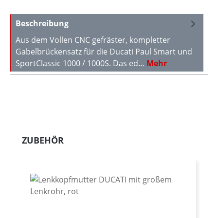
Beschreibung
Aus dem Vollen CNC gefräster, kompletter
Gabelbrückensatz für die Ducati Paul Smart und
SportClassic 1000 / 1000S. Das ed…
Mehr
Produktgalerie überspringen
ZUBEHÖR