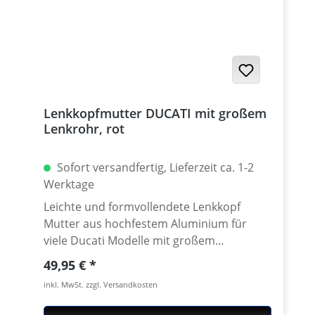
Lenkkopfmutter DUCATI mit großem
Lenkrohr, rot
Sofort versandfertig, Lieferzeit ca. 1-2
Werktage
Leichte und formvollendete Lenkkopf
Mutter aus hochfestem Aluminium für
viele Ducati Modelle mit großem
Steuerkopfrohr. Klemmdurchmesser
Regulärer Preis:
49,95 €
40mm. CNC gefräst aus extrem zähen und
inkl. MwSt. zzgl. Versandkosten
hochfesten 7075 T6
Konstruktionsaluminium. Lieferbar in