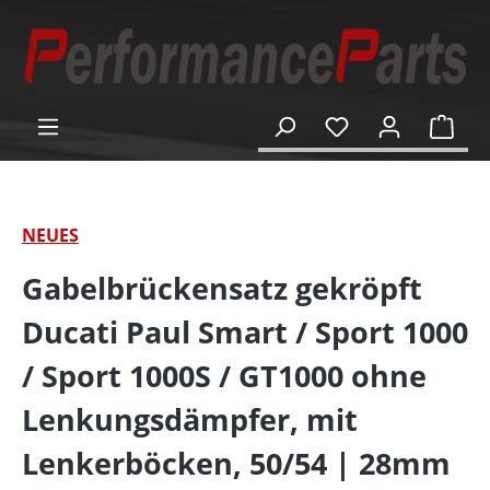
alt springen
Ware
NEUES
Gabelbrückensatz gekröpft
Ducati Paul Smart / Sport 1000
/ Sport 1000S / GT1000 ohne
Lenkungsdämpfer, mit
Lenkerböcken, 50/54 | 28mm