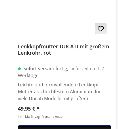
Lenkkopfmutter DUCATI mit großem
Lenkrohr, rot
Sofort versandfertig, Lieferzeit ca. 1-2
Werktage
Leichte und formvollendete Lenkkopf
Mutter aus hochfestem Aluminium für
viele Ducati Modelle mit großem
Steuerkopfrohr. Klemmdurchmesser
Regulärer Preis:
49,95 €
40mm. CNC gefräst aus extrem zähen und
inkl. MwSt. zzgl. Versandkosten
hochfesten 7075 T6
Konstruktionsaluminium. Lieferbar in