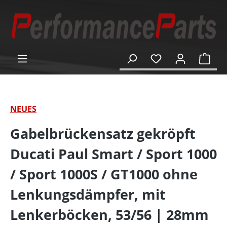
alt springen
Ware
NEUES
Gabelbrückensatz gekröpft
Ducati Paul Smart / Sport 1000
/ Sport 1000S / GT1000 ohne
Lenkungsdämpfer, mit
Lenkerböcken, 53/56 | 28mm