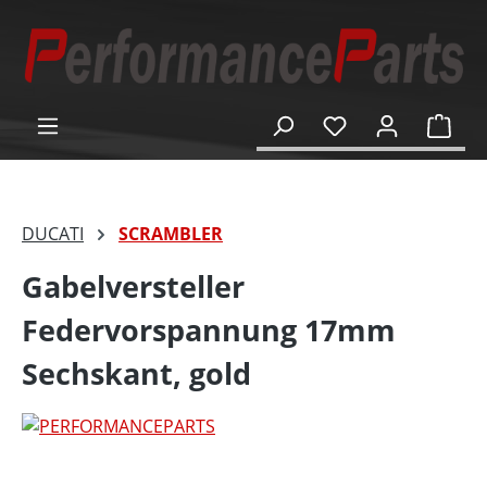
alt springen
Ware
DUCATI
SCRAMBLER
Gabelversteller
Federvorspannung 17mm
Sechskant, gold