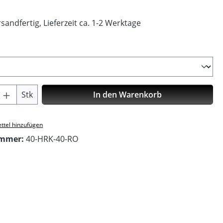
sandfertig, Lieferzeit ca. 1-2 Werktage
ählen
Anzahl: Gib den gewünschten Wert ein o
Stk
In den Warenkorb
ttel hinzufügen
ummer:
40-HRK-40-RO