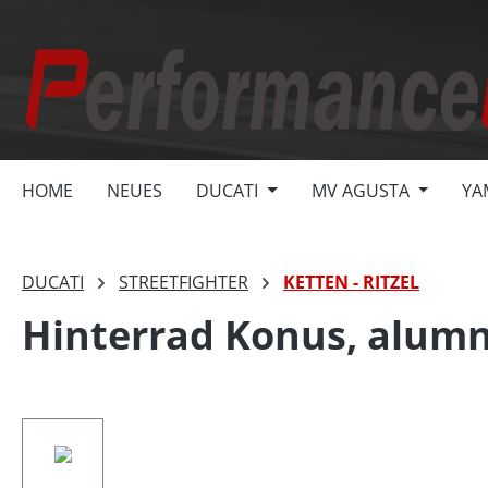
springen
Zur Hauptnavigation springen
HOME
NEUES
DUCATI
MV AGUSTA
YA
DUCATI
STREETFIGHTER
KETTEN - RITZEL
Hinterrad Konus, alumn
Bildergalerie überspringen