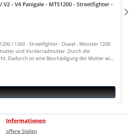
V2 - V4 Panigale - MTS1200 - Streetfighter -
00 / 1260 - Streetfighter - Diavel - Monster 1200
mutter und Vorderradmutter. Durch die
cht. Dadurch ist eine Beschädigung der Mutter wie
tigen der Vorderradmutter. Passt auch an SHOWA
trada 821 · Hypermotard 821 · Monster 1200 ·
Informationen
offene Stellen