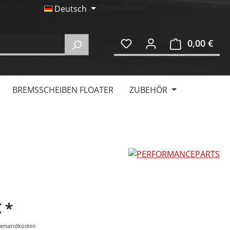
Deutsch
0,00 €
Ware
BREMSSCHEIBEN FLOATER
ZUBEHÖR
€
 Versandkosten