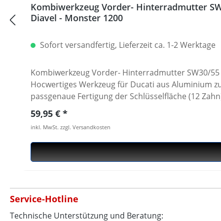
Kombiwerkzeug Vorder- Hinterradmutter SW30/5
Diavel - Monster 1200
Sofort versandfertig, Lieferzeit ca. 1-2 Werktage
Kombiwerkzeug Vorder- Hinterradmutter SW30/55 Duca
Hocwertiges Werkzeug für Ducati aus Aluminium 
passgenaue Fertigung der Schlüsselfläche (12 Zahn
durch handelsübliches Werkzeug ausgeschlossen. Der mittige Zentrierbolzen für die Hohlwelle garantiert einen sehr sichereren Halt auf der Mutter (abrutschen
Regulärer Preis:
59,95 €
ausgeschlossen). Wie das Hinterachswerkzeug 40-1
inkl. MwSt. zzgl. Versandkosten
wie auch an ÖHLINS Gabel der S & R Modelle. Anzugsdrehmoment bis zu 300Nm möglich! Antrieb über handelsüblichen 1/2 Zoll Vierkant. Die Oberfläche ist zum
Schutz des Werkzeugs und der Achsmutter hochwertig titanfarben eloxiert. Passend für z.B. für alle : · 1098 · 1
Panigale · Multistrada 1200 (nicht Enduro) · Multis
Streetfighter 1098 · Diavel · XDiavel · Diavel 1260 ·
Service-Hotline
Technische Unterstützung und Beratung: