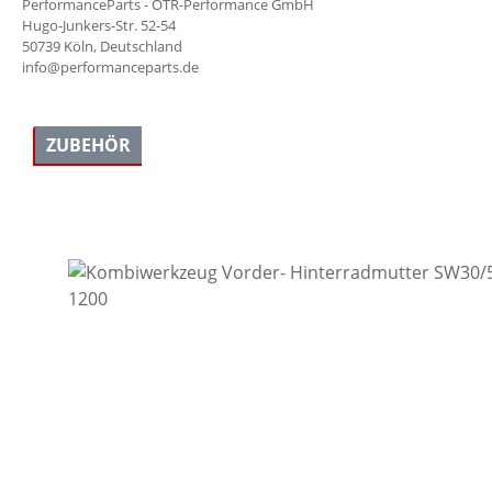
PerformanceParts - OTR-Performance GmbH
Hugo-Junkers-Str. 52-54
50739 Köln, Deutschland
info@performanceparts.de
ZUBEHÖR
Produktgalerie überspringen