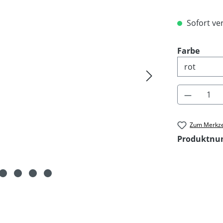
Sofort ver
ausw
Farbe
Produkt 
Zum Merkze
Produktn