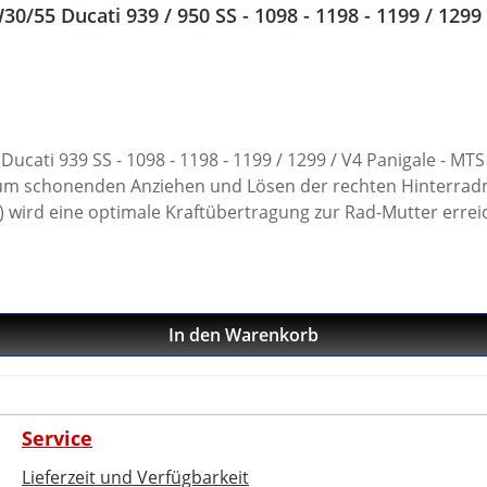
5 Ducati 939 / 950 SS - 1098 - 1198 - 1199 / 1299 / 
ti 939 SS - 1098 - 1198 - 1199 / 1299 / V4 Panigale - MTS12
zum schonenden Anziehen und Lösen der rechten Hinterrad
) wird eine optimale Kraftübertragung zur Rad-Mutter errei
550, jedoch zusätzlich mit einem 30er Sechskant zum Betä
198 · 1199 Panigale · 1299 Panigale · V2 Panigale · V4
In den Warenkorb
trada 1260 (alle) · Multistrada 1200 V4 Pikes Speak · Hypers
 939 Supersport · 950 Supersport
Service
Lieferzeit und Verfügbarkeit