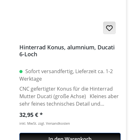
Hinterrad Konus, alumnium, Ducati
6-Loch
Sofort versandfertig, Lieferzeit ca. 1-2
Werktage
CNC gefertigter Konus für die Hinterrad
Mutter Ducati (große Achse) Kleines aber
sehr feines technisches Detail und
optische Highlight. Der Konus wird unter
Regulärer Preis:
32,95 €
der Zentralmutter des Hinterrades
inkl. MwSt. zzgl. Versandkosten
verbaut. Der hellgraue original Konus ist
kein gefälliges Teil und sollte bei einem
In den Warenkorb