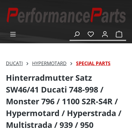
alt springen
Ware
DUCATI
HYPERMOTARD
SPECIAL PARTS
Hinterradmutter Satz
SW46/41 Ducati 748-998 /
Monster 796 / 1100 S2R-S4R /
Hypermotard / Hyperstrada /
Multistrada / 939 / 950