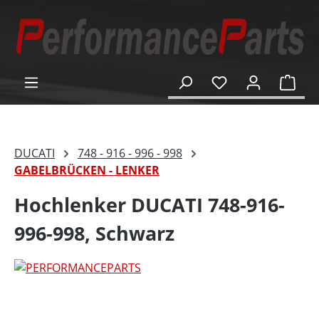
alt springen
Ware
DUCATI
748 - 916 - 996 - 998
GABELBRÜCKEN - LENKER
Hochlenker DUCATI 748-916-
996-998, Schwarz
Bildergalerie überspringen