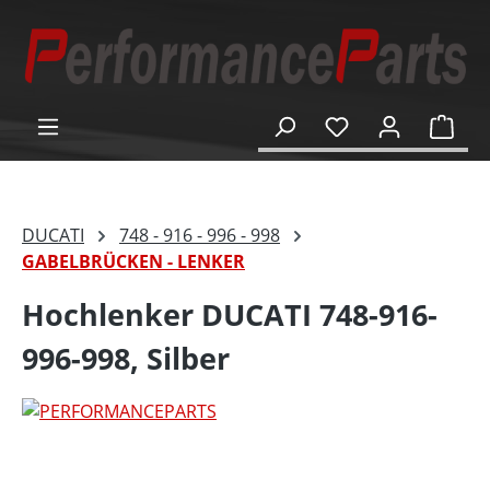
alt springen
Ware
DUCATI
748 - 916 - 996 - 998
GABELBRÜCKEN - LENKER
Hochlenker DUCATI 748-916-
996-998, Silber
Bildergalerie überspringen