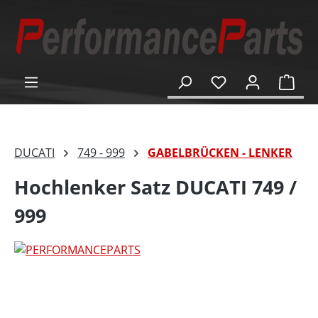
alt springen
Ware
DUCATI
749 - 999
GABELBRÜCKEN - LENKER
Hochlenker Satz DUCATI 749 /
999
Bildergalerie überspringen