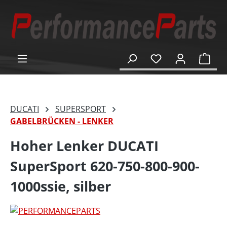
alt springen
Ware
DUCATI
SUPERSPORT
GABELBRÜCKEN - LENKER
Hoher Lenker DUCATI
SuperSport 620-750-800-900-
1000ssie, silber