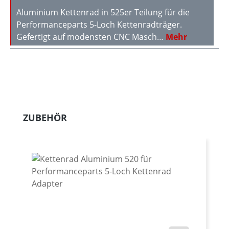
Aluminium Kettenrad in 525er Teilung für die
Performanceparts 5-Loch Kettenradträger.
Gefertigt auf modensten CNC Masch…
Mehr
Produktgalerie überspringen
ZUBEHÖR