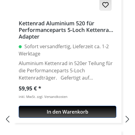
Kettenrad Aluminium 520 für
Performanceparts 5-Loch Kettenrad
Adapter
Sofort versandfertig, Lieferzeit ca. 1-2
Werktage
Aluminium Kettenrad in 520er Teilung für
die Performanceparts 5-Loch
Kettenradträger. Gefertigt auf
modensten CNC Maschinen aus
Regulärer Preis:
59,95 €
hochfestem und extrem zähen
inkl. MwSt. zzgl. Versandkosten
Luftfahrtaluminium 7075 T6. Lieferbar in
verschiedenen Teilungen (520 - 525) und
In den Warenkorb
Zähnezahlen von 36-47 Zähnen. Passend
für unsere Performanceparts 6-Loch
Schnellwechseladapter. Gewicht nur etwa