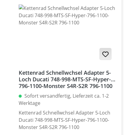
150 Gramm! Bitte die Freigängikeit des
Kettenrades und der Kette bei
Verwendung eines Kettenblattes
abweichend von der Seriengröße sowie bei
unterschiedlichen Exzenter - Stellungen
prüfen. Material: Aluminium 7075 T6,
eloxiert Farben: silber, schwarz. Für
dauerhafte Haltbarkeit hochwertig eloxiert
Teilung: 520 Zähne: 39 - 47 Made in
Germany! Den benötigten Kettenrad
Kettenrad Schnellwchsel Adapter 5-
Adapter findest Du weiter unten beim
Loch Ducati 748-998-MTS-SF-Hyper-
Zubehör.
796-1100-Monster S4R-S2R 796-1100
Sofort versandfertig, Lieferzeit ca. 1-2
Werktage
Kettenrad Schnellwchsel Adapter 5-Loch
Ducati 748-998-MTS-SF-Hyper-796-1100-
Monster S4R-S2R 796-1100