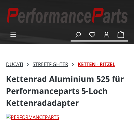
alt springen
Ware
DUCATI
STREETFIGHTER
KETTEN - RITZEL
Kettenrad Aluminium 525 für
Performanceparts 5-Loch
Kettenradadapter