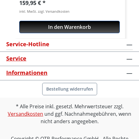
Regulärer Preis:
159,95 €
inkl. MwSt. zzgl. Versandkosten
In den Warenkorb
Service-Hotline
Service
Informationen
Bestellung widerrufen
Alle Preise inkl. gesetzl. Mehrwertsteuer zzgl.
Versandkosten
und ggf. Nachnahmegebühren, wenn
nicht anders angegeben.
Copyright © OTR-Performance GmbH - Alle Rechte