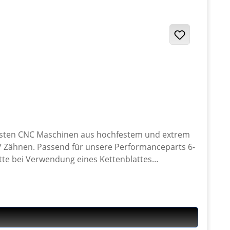
ensten CNC Maschinen aus hochfestem und extrem
47 Zähnen. Passend für unsere Performanceparts 6-
tte bei Verwendung eines Kettenblattes
7075 T6, eloxiert Farben: silber, schwarz. Für
tenrad Adapter findest Du weiter unten beim