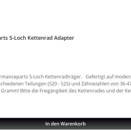
rts 5-Loch Kettenrad Adapter
rformanceparts 5-Loch Kettenradträger. Gefertigt auf mod
rschiedenen Teilungen (520 - 525) und Zähnezahlen von 36-
Gramm! Bitte die Freigängikeit des Kettenrades und der Ke
edlichen Exzenter - Stellungen prüfen. Material: Aluminium 
g: 520 Zähne: 39 - 47 Made in Germany! Den benötigten Ket
In den Warenkorb