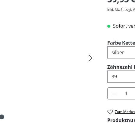
inkl. MwSt. zzgl.
Sofort ver
Farbe Kett
Zähnezahl 
Produkt 
Zum Merkze
Produktn