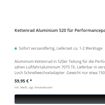
Kettenrad Aluminium 520 für Performancepa
Sofort versandfertig, Lieferzeit ca. 1-2 Werktage
Aluminium Kettenrad in 520er Teilung für die Pe
zähen Luftfahrtaluminium 7075 T6. Lieferbar in ve
Loch Schnellwechseladapter. Gewicht nur etwa 150 
abweichend von der Seriengröße sowie bei unterschi
Regulärer Preis:
59,95 €
dauerhafte Haltbarkeit hochwertig eloxiert Teilun
inkl. MwSt. zzgl. Versandkosten
Zubehör.