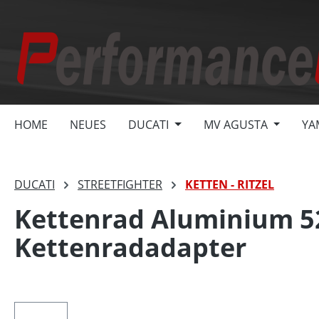
springen
Zur Hauptnavigation springen
HOME
NEUES
DUCATI
MV AGUSTA
YA
DUCATI
STREETFIGHTER
KETTEN - RITZEL
Kettenrad Aluminium 52
Kettenradadapter
Bildergalerie überspringen