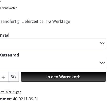
 Versandkosten
sandfertig, Lieferzeit ca. 1-2 Werktage
auswählen
enrad
auswählen
Kettenrad
Anzahl: Gib den gewünschten Wert ein o
Stk
In den Warenkorb
ttel hinzufügen
ummer:
40-0211-39-SI