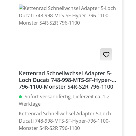
150 Gramm! Bitte die Freigängikeit des
Kettenrades und der Kette bei
Verwendung eines Kettenblattes
abweichend von der Seriengröße sowie bei
unterschiedlichen Exzenter - Stellungen
prüfen. Material: Aluminium 7075 T6,
eloxiert Farben: silber, schwarz. Für
dauerhafte Haltbarkeit hochwertig eloxiert
Teilung: 520 Zähne: 39 - 47 Made in
Germany! Den benötigten Kettenrad
Kettenrad Schnellwchsel Adapter 5-
Adapter findest Du weiter unten beim
Loch Ducati 748-998-MTS-SF-Hyper-
Zubehör.
796-1100-Monster S4R-S2R 796-1100
Sofort versandfertig, Lieferzeit ca. 1-2
Werktage
Kettenrad Schnellwchsel Adapter 5-Loch
Ducati 748-998-MTS-SF-Hyper-796-1100-
Monster S4R-S2R 796-1100