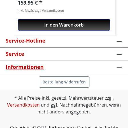
Regulärer Preis:
159,95 €
inkl. MwSt. zzgl. Versandkosten
In den Warenkorb
Service-Hotline
Service
Informationen
Bestellung widerrufen
Alle Preise inkl. gesetzl. Mehrwertsteuer zzgl.
Versandkosten
und ggf. Nachnahmegebühren, wenn
nicht anders angegeben.
Copyright © OTR-Performance GmbH - Alle Rechte