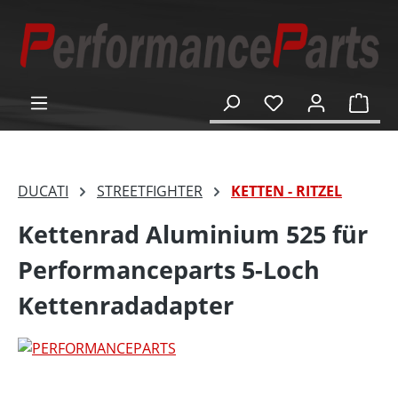
alt springen
Ware
DUCATI
STREETFIGHTER
KETTEN - RITZEL
Kettenrad Aluminium 525 für
Performanceparts 5-Loch
Kettenradadapter