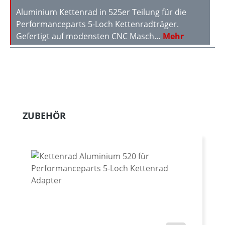
Aluminium Kettenrad in 525er Teilung für die
Performanceparts 5-Loch Kettenradträger.
Gefertigt auf modensten CNC Masch…
Mehr
Produktgalerie überspringen
ZUBEHÖR