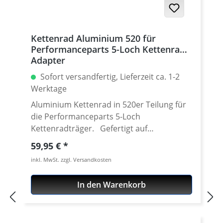
Kettenrad Aluminium 520 für
Performanceparts 5-Loch Kettenrad
Adapter
Sofort versandfertig, Lieferzeit ca. 1-2
Werktage
Aluminium Kettenrad in 520er Teilung für
die Performanceparts 5-Loch
Kettenradträger. Gefertigt auf
modensten CNC Maschinen aus
Regulärer Preis:
59,95 €
hochfestem und extrem zähen
inkl. MwSt. zzgl. Versandkosten
Luftfahrtaluminium 7075 T6. Lieferbar in
verschiedenen Teilungen (520 - 525) und
In den Warenkorb
Zähnezahlen von 36-47 Zähnen. Passend
für unsere Performanceparts 6-Loch
Schnellwechseladapter. Gewicht nur etwa