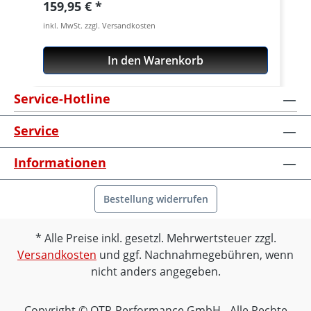
Regulärer Preis:
159,95 €
inkl. MwSt. zzgl. Versandkosten
In den Warenkorb
Service-Hotline
Service
Informationen
Bestellung widerrufen
Alle Preise inkl. gesetzl. Mehrwertsteuer zzgl.
Versandkosten
und ggf. Nachnahmegebühren, wenn
nicht anders angegeben.
Copyright © OTR-Performance GmbH - Alle Rechte