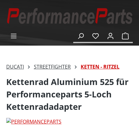
alt springen
Ware
DUCATI
STREETFIGHTER
KETTEN - RITZEL
Kettenrad Aluminium 525 für
Performanceparts 5-Loch
Kettenradadapter