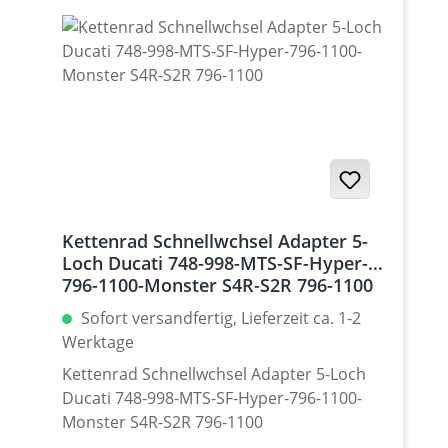
150 Gramm! Bitte die Freigängikeit des
Kettenrades und der Kette bei
Verwendung eines Kettenblattes
abweichend von der Seriengröße sowie bei
unterschiedlichen Exzenter - Stellungen
prüfen. Material: Aluminium 7075 T6,
eloxiert Farben: silber, schwarz. Für
dauerhafte Haltbarkeit hochwertig eloxiert
Teilung: 520 Zähne: 39 - 47 Made in
Germany! Den benötigten Kettenrad
Kettenrad Schnellwchsel Adapter 5-
Adapter findest Du weiter unten beim
Loch Ducati 748-998-MTS-SF-Hyper-
Zubehör.
796-1100-Monster S4R-S2R 796-1100
Sofort versandfertig, Lieferzeit ca. 1-2
Werktage
Kettenrad Schnellwchsel Adapter 5-Loch
Ducati 748-998-MTS-SF-Hyper-796-1100-
Monster S4R-S2R 796-1100