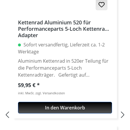
Kettenrad Aluminium 520 für
Performanceparts 5-Loch Kettenrad
Adapter
Sofort versandfertig, Lieferzeit ca. 1-2
Werktage
Aluminium Kettenrad in 520er Teilung für
die Performanceparts 5-Loch
Kettenradträger. Gefertigt auf
modensten CNC Maschinen aus
Regulärer Preis:
59,95 €
hochfestem und extrem zähen
inkl. MwSt. zzgl. Versandkosten
Luftfahrtaluminium 7075 T6. Lieferbar in
verschiedenen Teilungen (520 - 525) und
In den Warenkorb
Zähnezahlen von 36-47 Zähnen. Passend
für unsere Performanceparts 6-Loch
Schnellwechseladapter. Gewicht nur etwa