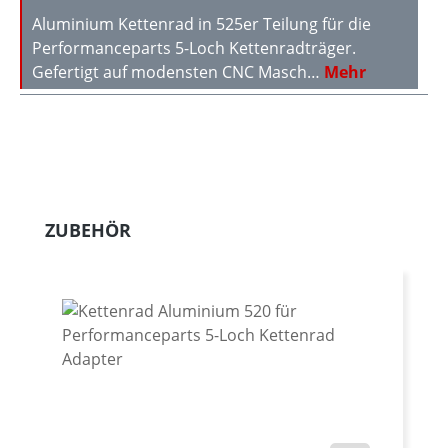
Aluminium Kettenrad in 525er Teilung für die
Performanceparts 5-Loch Kettenradträger.
Gefertigt auf modensten CNC Masch…
Mehr
Produktgalerie überspringen
ZUBEHÖR