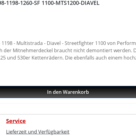
098-1198-1260-SF 1100-MTS1200-DIAVEL
 1198 - Multistrada - Diavel - Streetfighter 1100 von Perf
ch der Mitnehmerdeckel braucht nicht demontiert werden.
525 und 530er Kettenrädern. Die ebenfalls auch einem hoch
ieferbar. Siehe Zubehör Die jeweiligen Kettenräder sind unt
oxiert lieferbar. · Anpassend der Übersetzung ohne Demontage der
m Aluminium 7075 T6 · Diverse Übersetzungen und Teilungen
In den Warenkorb
4 Pikes Peak
Service
Lieferzeit und Verfügbarkeit