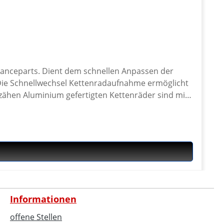
ormanceparts. Dient dem schnellen Anpassen der
 Die Schnellwechsel Kettenradaufnahme ermöglicht
zähen Aluminium gefertigten Kettenräder sind mit
er der Artikel Nr- 40-1210, 40-1211 und 40-1212
 lieferbar. Siehe Zubehör · Hochwertig
Informationen
offene Stellen