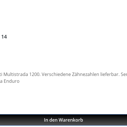
 14
 ist 530 / 15Z. Material: Stahl Passend für: ·
ada Enduro
In den Warenkorb