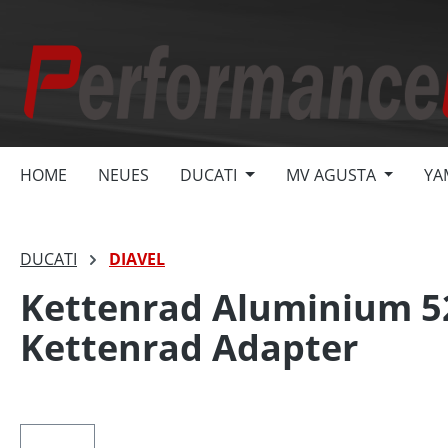
springen
Zur Hauptnavigation springen
HOME
NEUES
DUCATI
MV AGUSTA
YA
DUCATI
DIAVEL
Kettenrad Aluminium 52
Kettenrad Adapter
Bildergalerie überspringen