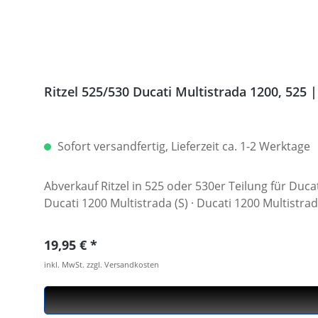
Ritzel 525/530 Ducati Multistrada 1200, 525 |
Sofort versandfertig, Lieferzeit ca. 1-2 Werktage
Abverkauf Ritzel in 525 oder 530er Teilung für Ducati Multistrada 1200. Verschiedene Zähnezahlen lieferbar. Serienritzel
Ducati 1200 Multistrada (S) · Ducati 1200 Multistr
Regulärer Preis:
19,95 €
inkl. MwSt. zzgl. Versandkosten