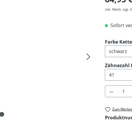
inkl. MwSt. zzgl.
Sofort ver
Farbe Kett
Zähnezahl 
Produkt 
Zum Merkze
Produktn