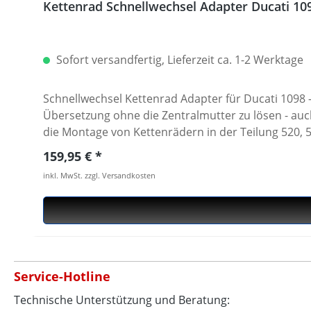
Kettenrad Schnellwechsel Adapter Ducati 1
Sofort versandfertig, Lieferzeit ca. 1-2 Werktage
Schnellwechsel Kettenrad Adapter für Ducati 1098 -
Übersetzung ohne die Zentralmutter zu lösen - au
die Montage von Kettenrädern in der Teilung 520, 
36 - 45 Zähnen und 52er, 525er oder 530er Teilung l
Regulärer Preis:
159,95 €
einzeln erhältlich. Die Adapter sind in silber, schwarz, rot, titan oder gold el
inkl. MwSt. zzgl. Versandkosten
Kettenradverschraubung · Gefertigt aus hochfeste
Oberflächen eloxiert · Made in Germany Passend für alle Ducati: · 1098 · 1198 · Diavel · Diavel 1260 · Streetfighter 1100 2010-2013 · Streetfighter 1098 2010-2013 ·
Multistrada 1200 · Multistrada 1260 · Multistrada V
Service-Hotline
Technische Unterstützung und Beratung: