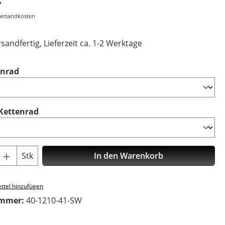
 Versandkosten
sandfertig, Lieferzeit ca. 1-2 Werktage
auswählen
enrad
auswählen
Kettenrad
Anzahl: Gib den gewünschten Wert ein o
Stk
In den Warenkorb
ttel hinzufügen
ummer:
40-1210-41-SW