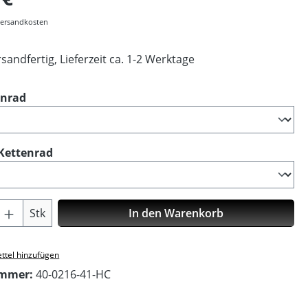
 Versandkosten
sandfertig, Lieferzeit ca. 1-2 Werktage
auswählen
enrad
auswählen
Kettenrad
Anzahl: Gib den gewünschten Wert ein o
Stk
In den Warenkorb
ttel hinzufügen
ummer:
40-0216-41-HC