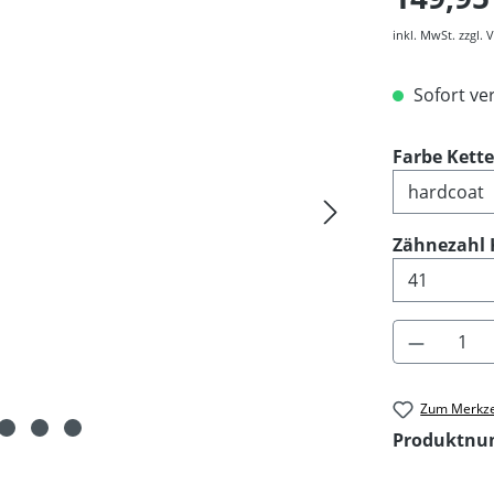
inkl. MwSt. zzgl.
Sofort ver
Farbe Kett
Zähnezahl 
Produkt 
Zum Merkze
Produktn