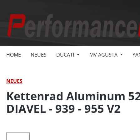
springen
Zur Hauptnavigation springen
HOME
NEUES
DUCATI
MV AGUSTA
YA
NEUES
Kettenrad Aluminum 525 
DIAVEL - 939 - 955 V2
Bildergalerie überspringen