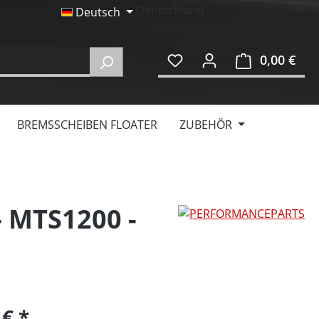
Deutsch
0,00 €
Ware
BREMSSCHEIBEN FLOATER
ZUBEHÖR
- MTS1200 -
 €