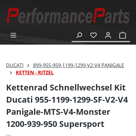
alt springen
Ware
DUCATI
899-955-959-1199-1299-V2-V4 PANIGALE
KETTEN - RITZEL
Kettenrad Schnellwechsel Kit
Ducati 955-1199-1299-SF-V2-V4
Panigale-MTS-V4-Monster
1200-939-950 Supersport