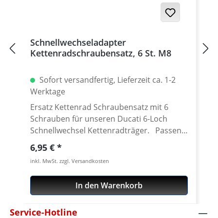
Germany! Den benötigten Kettenrad
Adapter findest Du weiter unten beim
Zubehör.
Schnellwechseladapter
Kettenradschraubensatz, 6 St. M8
Sofort versandfertig, Lieferzeit ca. 1-2
Werktage
Ersatz Kettenrad Schraubensatz mit 6
Schrauben für unseren Ducati 6-Loch
Schnellwechsel Kettenradträger. Passend
für alle Kettenräder mit 6 Löchern (große
Regulärer Preis:
6,95 €
Achse) und Senkung in der Bohrung des
inkl. MwSt. zzgl. Versandkosten
Schraubenlöcher. Material: Stahl, verzinkt
Inhalt: 6 Schrauben
In den Warenkorb
Service-Hotline