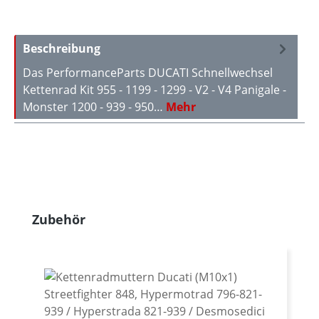
Beschreibung
Das PerformanceParts DUCATI Schnellwechsel
Kettenrad Kit 955 - 1199 - 1299 - V2 - V4 Panigale -
Monster 1200 - 939 - 950…
Mehr
Produktgalerie überspringen
Zubehör