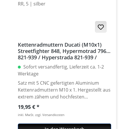
Kettenradmuttern Ducati (M10x1)
Streetfighter 848, Hypermotrad 796-
821-939 / Hyperstrada 821-939 /
Desmosedici RR, 5 | silber
Sofort versandfertig, Lieferzeit ca. 1-2
Werktage
Satz mit 5 CNC gefertigten Aluminium
Kettenradmuttern M10 x 1. Hergestellt aus
extrem zähem und hochfesten
Kontruktionsaluminium 7075 T6. In
Regulärer Preis:
19,95 €
verschíedenen Farben lieferbar Gefertigt
inkl. MwSt. zzgl. Versandkosten
auch modernen CNC Maschinen - Made in
Germany. · Material : 7075-T6 · Gewinde :