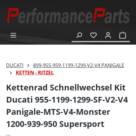
alt springen
Ware
DUCATI
899-955-959-1199-1299-V2-V4 PANIGALE
KETTEN - RITZEL
Kettenrad Schnellwechsel Kit
Ducati 955-1199-1299-SF-V2-V4
Panigale-MTS-V4-Monster
1200-939-950 Supersport