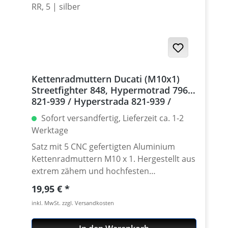
Kettenradmuttern Ducati (M10x1)
Streetfighter 848, Hypermotrad 796-
821-939 / Hyperstrada 821-939 /
Desmosedici RR, 5 | silber
Sofort versandfertig, Lieferzeit ca. 1-2
Werktage
Satz mit 5 CNC gefertigten Aluminium
Kettenradmuttern M10 x 1. Hergestellt aus
extrem zähem und hochfesten
Kontruktionsaluminium 7075 T6. In
Regulärer Preis:
19,95 €
verschíedenen Farben lieferbar Gefertigt
inkl. MwSt. zzgl. Versandkosten
auch modernen CNC Maschinen - Made in
Germany. · Material : 7075-T6 · Gewinde :