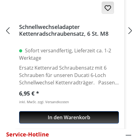
Germany! Den benötigten Kettenrad
Adapter findest Du weiter unten beim
Zubehör.
Schnellwechseladapter
Kettenradschraubensatz, 6 St. M8
Sofort versandfertig, Lieferzeit ca. 1-2
Werktage
Ersatz Kettenrad Schraubensatz mit 6
Schrauben für unseren Ducati 6-Loch
Schnellwechsel Kettenradträger. Passend
für alle Kettenräder mit 6 Löchern (große
Regulärer Preis:
6,95 €
Achse) und Senkung in der Bohrung des
inkl. MwSt. zzgl. Versandkosten
Schraubenlöcher. Material: Stahl, verzinkt
Inhalt: 6 Schrauben
In den Warenkorb
Service-Hotline