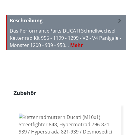
Beschreibung
Das PerformanceParts DUCATI Schnellwechsel
Kettenrad Kit 955 - 1199 - 1299 - V2 - V4 Panigale -
Monster 1200 - 939 - 950…
Mehr
Produktgalerie überspringen
Zubehör