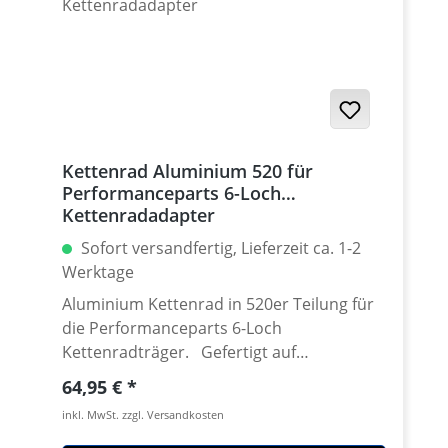
939 / Hyperstrada 821-939 / Desmosedici
RR
Kettenrad Aluminium 520 für
Performanceparts 6-Loch
Kettenradadapter
Sofort versandfertig, Lieferzeit ca. 1-2
Werktage
Aluminium Kettenrad in 520er Teilung für
die Performanceparts 6-Loch
Kettenradträger. Gefertigt auf
modensten CNC Maschinen aus
Regulärer Preis:
64,95 €
hochfestem und extrem zähen
inkl. MwSt. zzgl. Versandkosten
Luftfahrtaluminium 7075 T6. Lieferbar in