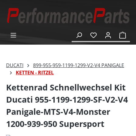
alt springen
Ware
DUCATI
899-955-959-1199-1299-V2-V4 PANIGALE
KETTEN - RITZEL
Kettenrad Schnellwechsel Kit
Ducati 955-1199-1299-SF-V2-V4
Panigale-MTS-V4-Monster
1200-939-950 Supersport