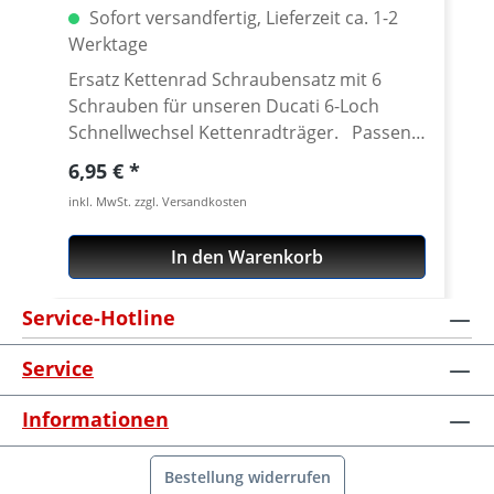
Sofort versandfertig, Lieferzeit ca. 1-2
Werktage
Ersatz Kettenrad Schraubensatz mit 6
Schrauben für unseren Ducati 6-Loch
Schnellwechsel Kettenradträger. Passend
für alle Kettenräder mit 6 Löchern (große
Regulärer Preis:
6,95 €
Achse) und Senkung in der Bohrung des
inkl. MwSt. zzgl. Versandkosten
Schraubenlöcher. Material: Stahl, verzinkt
Inhalt: 6 Schrauben
In den Warenkorb
Service-Hotline
Service
Informationen
Bestellung widerrufen