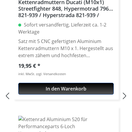
Kettenradmuttern Ducati (M10x1)
Streetfighter 848, Hypermotrad 796-
821-939 / Hyperstrada 821-939 /
Desmosedici RR, 5 | silber
Sofort versandfertig, Lieferzeit ca. 1-2
Werktage
Satz mit 5 CNC gefertigten Aluminium
Kettenradmuttern M10 x 1. Hergestellt aus
extrem zähem und hochfesten
Kontruktionsaluminium 7075 T6. In
Regulärer Preis:
19,95 €
verschíedenen Farben lieferbar Gefertigt
inkl. MwSt. zzgl. Versandkosten
auch modernen CNC Maschinen - Made in
Germany. · Material : 7075-T6 · Gewinde :
In den Warenkorb
M10 x 1 · Schlüsselweite : 15 · Gewicht : 4
Gramm · Lieferbar in in schwarz, gold, rot,
silber, titan oder blau eloxiert · Preis pro
Satz mit 5 Stück · Made by
Performanceparts Set mit 5 Stück für :
Streetfighter 848, Hypermotrad 796-821-