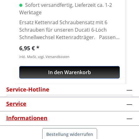
Sofort versandfertig, Lieferzeit ca. 1-2
Werktage
Ersatz Kettenrad Schraubensatz mit 6
Schrauben für unseren Ducati 6-Loch
Schnellwechsel Kettenradträger. Passend
für alle Kettenräder mit 6 Löchern (große
Regulärer Preis:
6,95 €
Achse) und Senkung in der Bohrung des
inkl. MwSt. zzgl. Versandkosten
Schraubenlöcher. Material: Stahl, verzinkt
Inhalt: 6 Schrauben
In den Warenkorb
Service-Hotline
Service
Informationen
Bestellung widerrufen