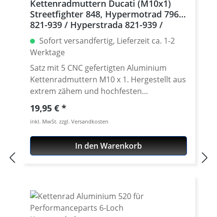
Kettenradmuttern Ducati (M10x1)
Streetfighter 848, Hypermotrad 796-
821-939 / Hyperstrada 821-939 /
Desmosedici RR, 5 | silber
Sofort versandfertig, Lieferzeit ca. 1-2
Werktage
Satz mit 5 CNC gefertigten Aluminium
Kettenradmuttern M10 x 1. Hergestellt aus
extrem zähem und hochfesten
Kontruktionsaluminium 7075 T6. In
Regulärer Preis:
19,95 €
verschíedenen Farben lieferbar Gefertigt
inkl. MwSt. zzgl. Versandkosten
auch modernen CNC Maschinen - Made in
Germany. · Material : 7075-T6 · Gewinde :
In den Warenkorb
M10 x 1 · Schlüsselweite : 15 · Gewicht : 4
Gramm · Lieferbar in in schwarz, gold, rot,
silber, titan oder blau eloxiert · Preis pro
Satz mit 5 Stück · Made by
Performanceparts Set mit 5 Stück für :
Streetfighter 848, Hypermotrad 796-821-