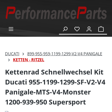
alt springen
Ware
DUCATI
899-955-959-1199-1299-V2-V4 PANIGALE
KETTEN - RITZEL
Kettenrad Schnellwechsel Kit
Ducati 955-1199-1299-SF-V2-V4
Panigale-MTS-V4-Monster
1200-939-950 Supersport