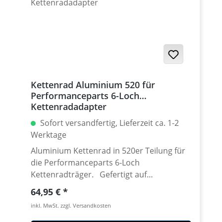
939 / Hyperstrada 821-939 / Desmosedici
RR
Kettenrad Aluminium 520 für
Performanceparts 6-Loch
Kettenradadapter
Sofort versandfertig, Lieferzeit ca. 1-2
Werktage
Aluminium Kettenrad in 520er Teilung für
die Performanceparts 6-Loch
Kettenradträger. Gefertigt auf
modensten CNC Maschinen aus
Regulärer Preis:
64,95 €
hochfestem und extrem zähen
inkl. MwSt. zzgl. Versandkosten
Luftfahrtaluminium 7075 T6. Lieferbar in