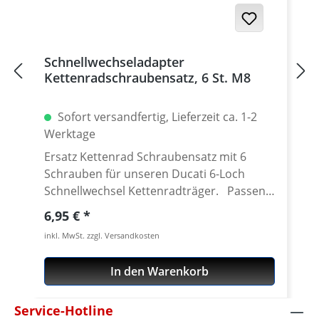
Germany! Den benötigten Kettenrad
Adapter findest Du weiter unten beim
Zubehör.
Schnellwechseladapter
Kettenradschraubensatz, 6 St. M8
Sofort versandfertig, Lieferzeit ca. 1-2
Werktage
Ersatz Kettenrad Schraubensatz mit 6
Schrauben für unseren Ducati 6-Loch
Schnellwechsel Kettenradträger. Passend
für alle Kettenräder mit 6 Löchern (große
Regulärer Preis:
6,95 €
Achse) und Senkung in der Bohrung des
inkl. MwSt. zzgl. Versandkosten
Schraubenlöcher. Material: Stahl, verzinkt
Inhalt: 6 Schrauben
In den Warenkorb
Service-Hotline