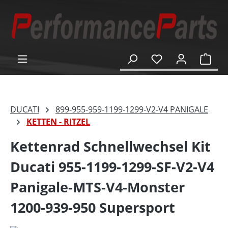
alt springen
Ware
DUCATI
899-955-959-1199-1299-V2-V4 PANIGALE
KETTEN - RITZEL
Kettenrad Schnellwechsel Kit
Ducati 955-1199-1299-SF-V2-V4
Panigale-MTS-V4-Monster
1200-939-950 Supersport