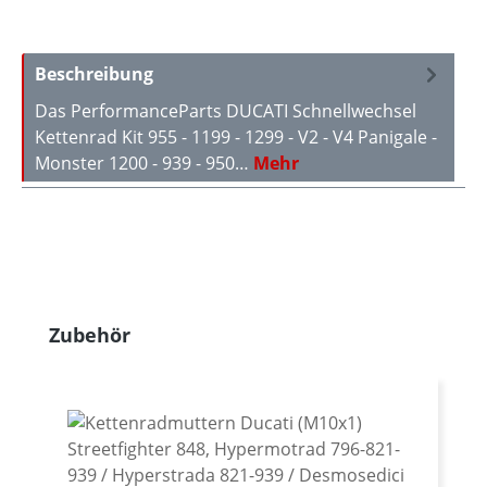
Beschreibung
Das PerformanceParts DUCATI Schnellwechsel
Kettenrad Kit 955 - 1199 - 1299 - V2 - V4 Panigale -
Monster 1200 - 939 - 950…
Mehr
Produktgalerie überspringen
Zubehör