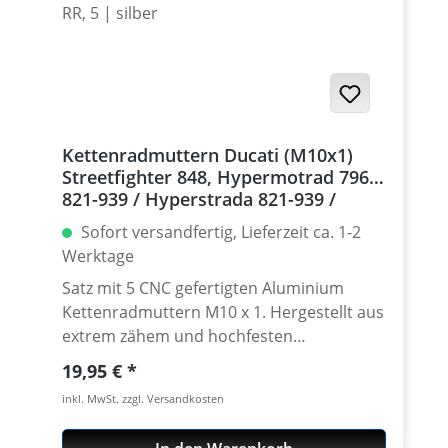
Kettenradmuttern Ducati (M10x1)
Streetfighter 848, Hypermotrad 796-
821-939 / Hyperstrada 821-939 /
Desmosedici RR, 5 | silber
Sofort versandfertig, Lieferzeit ca. 1-2
Werktage
Satz mit 5 CNC gefertigten Aluminium
Kettenradmuttern M10 x 1. Hergestellt aus
extrem zähem und hochfesten
Kontruktionsaluminium 7075 T6. In
Regulärer Preis:
19,95 €
verschíedenen Farben lieferbar Gefertigt
inkl. MwSt. zzgl. Versandkosten
auch modernen CNC Maschinen - Made in
Germany. · Material : 7075-T6 · Gewinde :