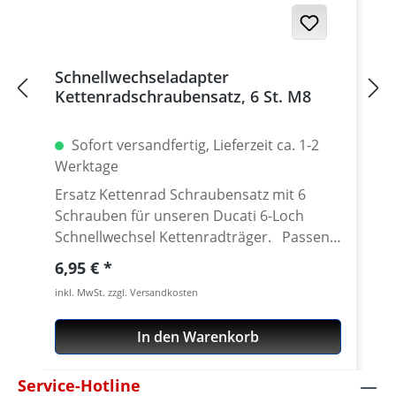
Germany! Den benötigten Kettenrad
Adapter findest Du weiter unten beim
Zubehör.
Schnellwechseladapter
Kettenradschraubensatz, 6 St. M8
Sofort versandfertig, Lieferzeit ca. 1-2
Werktage
Ersatz Kettenrad Schraubensatz mit 6
Schrauben für unseren Ducati 6-Loch
Schnellwechsel Kettenradträger. Passend
für alle Kettenräder mit 6 Löchern (große
Regulärer Preis:
6,95 €
Achse) und Senkung in der Bohrung des
inkl. MwSt. zzgl. Versandkosten
Schraubenlöcher. Material: Stahl, verzinkt
Inhalt: 6 Schrauben
In den Warenkorb
Service-Hotline