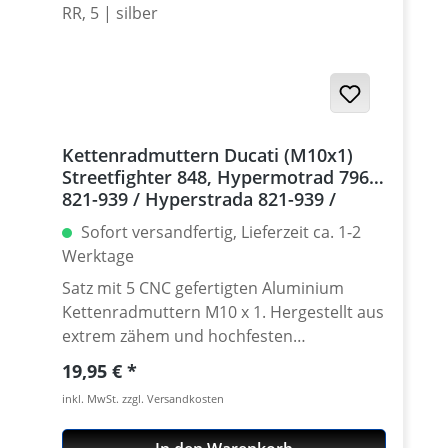
Kettenradmuttern Ducati (M10x1)
Streetfighter 848, Hypermotrad 796-
821-939 / Hyperstrada 821-939 /
Desmosedici RR, 5 | silber
Sofort versandfertig, Lieferzeit ca. 1-2
Werktage
Satz mit 5 CNC gefertigten Aluminium
Kettenradmuttern M10 x 1. Hergestellt aus
extrem zähem und hochfesten
Kontruktionsaluminium 7075 T6. In
Regulärer Preis:
19,95 €
verschíedenen Farben lieferbar Gefertigt
inkl. MwSt. zzgl. Versandkosten
auch modernen CNC Maschinen - Made in
Germany. · Material : 7075-T6 · Gewinde :