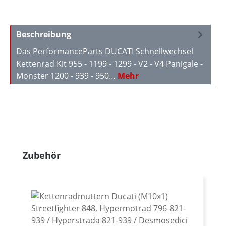
Beschreibung
Das PerformanceParts DUCATI Schnellwechsel
Kettenrad Kit 955 - 1199 - 1299 - V2 - V4 Panigale -
Monster 1200 - 939 - 950…
Mehr
Produktgalerie überspringen
Zubehör