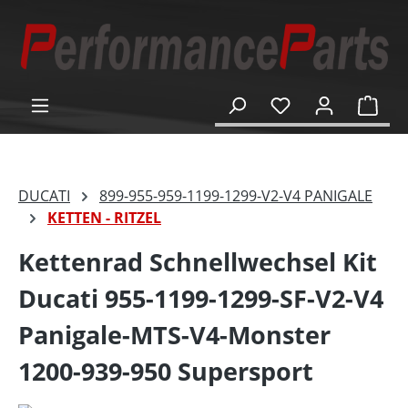
alt springen
Ware
DUCATI
899-955-959-1199-1299-V2-V4 PANIGALE
KETTEN - RITZEL
Kettenrad Schnellwechsel Kit
Ducati 955-1199-1299-SF-V2-V4
Panigale-MTS-V4-Monster
1200-939-950 Supersport