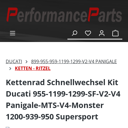
alt springen
Ware
DUCATI
899-955-959-1199-1299-V2-V4 PANIGALE
KETTEN - RITZEL
Kettenrad Schnellwechsel Kit
Ducati 955-1199-1299-SF-V2-V4
Panigale-MTS-V4-Monster
1200-939-950 Supersport