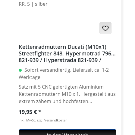
Kettenradmuttern Ducati (M10x1)
Streetfighter 848, Hypermotrad 796-
821-939 / Hyperstrada 821-939 /
Desmosedici RR, 5 | silber
Sofort versandfertig, Lieferzeit ca. 1-2
Werktage
Satz mit 5 CNC gefertigten Aluminium
Kettenradmuttern M10 x 1. Hergestellt aus
extrem zähem und hochfesten
Kontruktionsaluminium 7075 T6. In
Regulärer Preis:
19,95 €
verschíedenen Farben lieferbar Gefertigt
inkl. MwSt. zzgl. Versandkosten
auch modernen CNC Maschinen - Made in
Germany. · Material : 7075-T6 · Gewinde :