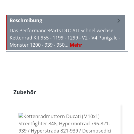
Beschreibung
Das PerformanceParts DUCATI Schnellwechsel
Kettenrad Kit 955 - 1199 - 1299 - V2 - V4 Panigale -
Monster 1200 - 939 - 950…
Mehr
Produktgalerie überspringen
Zubehör