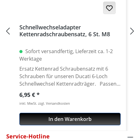
Germany! Den benötigten Kettenrad
Adapter findest Du weiter unten beim
Zubehör.
Schnellwechseladapter
Kettenradschraubensatz, 6 St. M8
Sofort versandfertig, Lieferzeit ca. 1-2
Werktage
Ersatz Kettenrad Schraubensatz mit 6
Schrauben für unseren Ducati 6-Loch
Schnellwechsel Kettenradträger. Passend
für alle Kettenräder mit 6 Löchern (große
Regulärer Preis:
6,95 €
Achse) und Senkung in der Bohrung des
inkl. MwSt. zzgl. Versandkosten
Schraubenlöcher. Material: Stahl, verzinkt
Inhalt: 6 Schrauben
In den Warenkorb
Service-Hotline