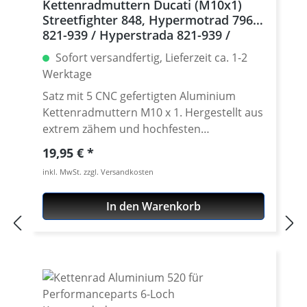
Kettenradmuttern Ducati (M10x1)
Streetfighter 848, Hypermotrad 796-
821-939 / Hyperstrada 821-939 /
Desmosedici RR, 5 | silber
Sofort versandfertig, Lieferzeit ca. 1-2
Werktage
Satz mit 5 CNC gefertigten Aluminium
Kettenradmuttern M10 x 1. Hergestellt aus
extrem zähem und hochfesten
Kontruktionsaluminium 7075 T6. In
Regulärer Preis:
19,95 €
verschíedenen Farben lieferbar Gefertigt
inkl. MwSt. zzgl. Versandkosten
auch modernen CNC Maschinen - Made in
Germany. · Material : 7075-T6 · Gewinde :
In den Warenkorb
M10 x 1 · Schlüsselweite : 15 · Gewicht : 4
Gramm · Lieferbar in in schwarz, gold, rot,
silber, titan oder blau eloxiert · Preis pro
Satz mit 5 Stück · Made by
Performanceparts Set mit 5 Stück für :
Streetfighter 848, Hypermotrad 796-821-