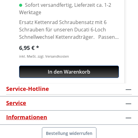
Sofort versandfertig, Lieferzeit ca. 1-2
Werktage
Ersatz Kettenrad Schraubensatz mit 6
Schrauben für unseren Ducati 6-Loch
Schnellwechsel Kettenradträger. Passend
für alle Kettenräder mit 6 Löchern (große
Regulärer Preis:
6,95 €
Achse) und Senkung in der Bohrung des
inkl. MwSt. zzgl. Versandkosten
Schraubenlöcher. Material: Stahl, verzinkt
Inhalt: 6 Schrauben
In den Warenkorb
Service-Hotline
Service
Informationen
Bestellung widerrufen