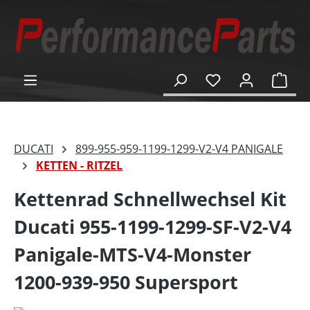
alt springen
Ware
DUCATI
899-955-959-1199-1299-V2-V4 PANIGALE
KETTEN - RITZEL
Kettenrad Schnellwechsel Kit
Ducati 955-1199-1299-SF-V2-V4
Panigale-MTS-V4-Monster
1200-939-950 Supersport