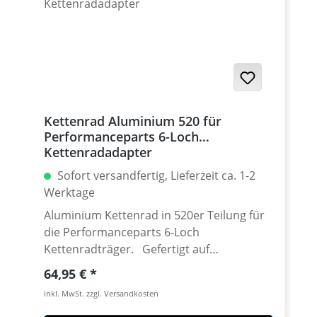
939 / Hyperstrada 821-939 / Desmosedici
RR
Kettenrad Aluminium 520 für
Performanceparts 6-Loch
Kettenradadapter
Sofort versandfertig, Lieferzeit ca. 1-2
Werktage
Aluminium Kettenrad in 520er Teilung für
die Performanceparts 6-Loch
Kettenradträger. Gefertigt auf
modensten CNC Maschinen aus
Regulärer Preis:
64,95 €
hochfestem und extrem zähen
inkl. MwSt. zzgl. Versandkosten
Luftfahrtaluminium 7075 T6. Lieferbar in