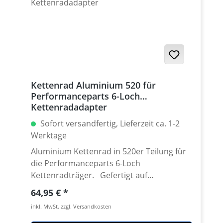
939 / Hyperstrada 821-939 / Desmosedici
RR
Kettenrad Aluminium 520 für
Performanceparts 6-Loch
Kettenradadapter
Sofort versandfertig, Lieferzeit ca. 1-2
Werktage
Aluminium Kettenrad in 520er Teilung für
die Performanceparts 6-Loch
Kettenradträger. Gefertigt auf
modensten CNC Maschinen aus
Regulärer Preis:
64,95 €
hochfestem und extrem zähen
inkl. MwSt. zzgl. Versandkosten
Luftfahrtaluminium 7075 T6. Lieferbar in