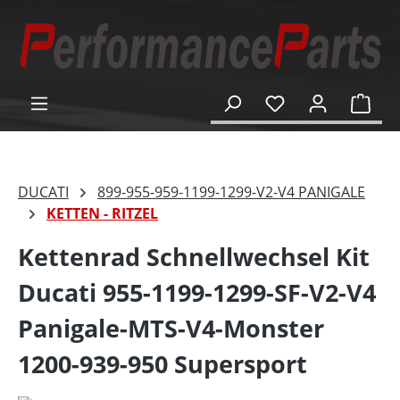
alt springen
Ware
DUCATI
899-955-959-1199-1299-V2-V4 PANIGALE
KETTEN - RITZEL
Kettenrad Schnellwechsel Kit
Ducati 955-1199-1299-SF-V2-V4
Panigale-MTS-V4-Monster
1200-939-950 Supersport