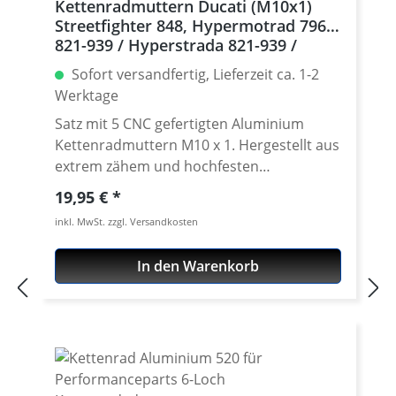
Kettenradmuttern Ducati (M10x1)
Streetfighter 848, Hypermotrad 796-
821-939 / Hyperstrada 821-939 /
Desmosedici RR, 5 | silber
Sofort versandfertig, Lieferzeit ca. 1-2
Werktage
Satz mit 5 CNC gefertigten Aluminium
Kettenradmuttern M10 x 1. Hergestellt aus
extrem zähem und hochfesten
Kontruktionsaluminium 7075 T6. In
Regulärer Preis:
19,95 €
verschíedenen Farben lieferbar Gefertigt
inkl. MwSt. zzgl. Versandkosten
auch modernen CNC Maschinen - Made in
Germany. · Material : 7075-T6 · Gewinde :
In den Warenkorb
M10 x 1 · Schlüsselweite : 15 · Gewicht : 4
Gramm · Lieferbar in in schwarz, gold, rot,
silber, titan oder blau eloxiert · Preis pro
Satz mit 5 Stück · Made by
Performanceparts Set mit 5 Stück für :
Streetfighter 848, Hypermotrad 796-821-