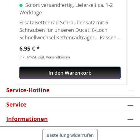
Sofort versandfertig, Lieferzeit ca. 1-2
Werktage
Ersatz Kettenrad Schraubensatz mit 6
Schrauben für unseren Ducati 6-Loch
Schnellwechsel Kettenradträger. Passend
für alle Kettenräder mit 6 Löchern (große
Regulärer Preis:
6,95 €
Achse) und Senkung in der Bohrung des
inkl. MwSt. zzgl. Versandkosten
Schraubenlöcher. Material: Stahl, verzinkt
Inhalt: 6 Schrauben
In den Warenkorb
Service-Hotline
Service
Informationen
Bestellung widerrufen