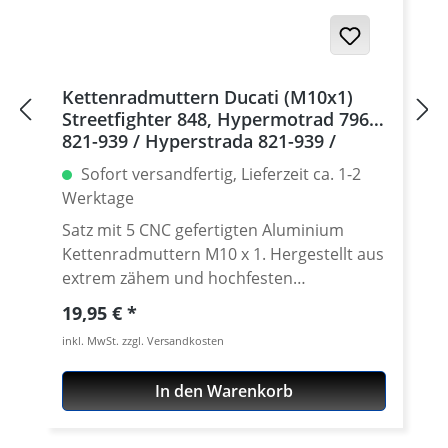
eloxiert Farben: silber, schwarz. Für
dauerhafte Haltbarkeit hochwertig eloxiert
Teilung: 520 Zähne: 39 - 47 Made in
Germany! Den benötigten Kettenrad
Kettenradmuttern Ducati (M10x1)
Adapter findest Du weiter unten beim
Streetfighter 848, Hypermotrad 796-
Zubehör.
821-939 / Hyperstrada 821-939 /
Desmosedici RR, 5 | silber
Sofort versandfertig, Lieferzeit ca. 1-2
Werktage
Satz mit 5 CNC gefertigten Aluminium
Kettenradmuttern M10 x 1. Hergestellt aus
extrem zähem und hochfesten
Kontruktionsaluminium 7075 T6. In
Regulärer Preis:
19,95 €
verschíedenen Farben lieferbar Gefertigt
inkl. MwSt. zzgl. Versandkosten
auch modernen CNC Maschinen - Made in
Germany. · Material : 7075-T6 · Gewinde :
In den Warenkorb
M10 x 1 · Schlüsselweite : 15 · Gewicht : 4
Gramm · Lieferbar in in schwarz, gold, rot,
silber, titan oder blau eloxiert · Preis pro