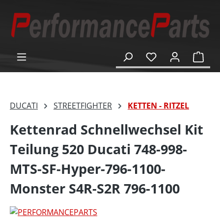
alt springen
Ware
DUCATI
STREETFIGHTER
KETTEN - RITZEL
Kettenrad Schnellwechsel Kit
Teilung 520 Ducati 748-998-
MTS-SF-Hyper-796-1100-
Monster S4R-S2R 796-1100