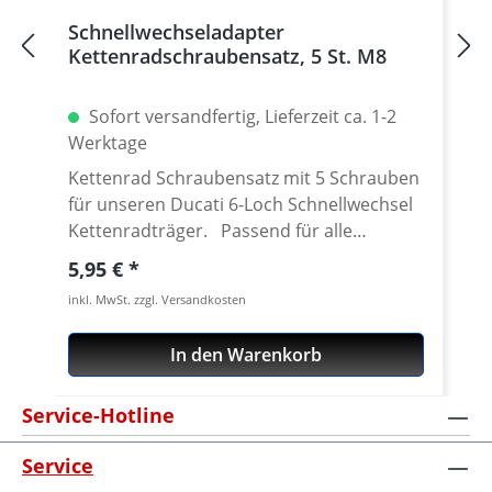
Schnellwechseladapter
Kettenradschraubensatz, 5 St. M8
Sofort versandfertig, Lieferzeit ca. 1-2
Werktage
Kettenrad Schraubensatz mit 5 Schrauben
für unseren Ducati 6-Loch Schnellwechsel
Kettenradträger. Passend für alle
Kettenräder mit 5 Löchern (kleine Achse)
Regulärer Preis:
5,95 €
und Senkung in der Bohrung des
inkl. MwSt. zzgl. Versandkosten
Schraubenlöcher. Material: Stahl, verzinkt
Inhalt: 5 Schrauben
In den Warenkorb
Service-Hotline
Service