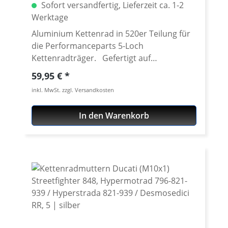
Sofort versandfertig, Lieferzeit ca. 1-2
Werktage
Aluminium Kettenrad in 520er Teilung für
die Performanceparts 5-Loch
Kettenradträger. Gefertigt auf
modensten CNC Maschinen aus
Regulärer Preis:
59,95 €
hochfestem und extrem zähen
inkl. MwSt. zzgl. Versandkosten
Luftfahrtaluminium 7075 T6. Lieferbar in
verschiedenen Teilungen (520 - 525) und
In den Warenkorb
Zähnezahlen von 36-47 Zähnen. Passend
für unsere Performanceparts 6-Loch
Schnellwechseladapter. Gewicht nur etwa
150 Gramm! Bitte die Freigängikeit des
Kettenrades und der Kette bei
Verwendung eines Kettenblattes
abweichend von der Seriengröße sowie bei
unterschiedlichen Exzenter - Stellungen
prüfen. Material: Aluminium 7075 T6,