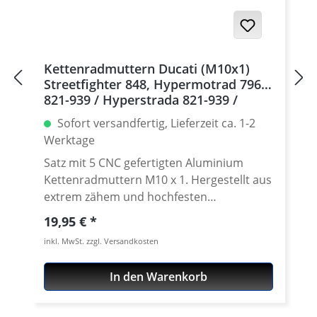
eloxiert Farben: silber, schwarz. Für
dauerhafte Haltbarkeit hochwertig eloxiert
Teilung: 520 Zähne: 39 - 47 Made in
Germany! Den benötigten Kettenrad
Kettenradmuttern Ducati (M10x1)
Adapter findest Du weiter unten beim
Streetfighter 848, Hypermotrad 796-
Zubehör.
821-939 / Hyperstrada 821-939 /
Desmosedici RR, 5 | silber
Sofort versandfertig, Lieferzeit ca. 1-2
Werktage
Satz mit 5 CNC gefertigten Aluminium
Kettenradmuttern M10 x 1. Hergestellt aus
extrem zähem und hochfesten
Kontruktionsaluminium 7075 T6. In
Regulärer Preis:
19,95 €
verschíedenen Farben lieferbar Gefertigt
inkl. MwSt. zzgl. Versandkosten
auch modernen CNC Maschinen - Made in
Germany. · Material : 7075-T6 · Gewinde :
In den Warenkorb
M10 x 1 · Schlüsselweite : 15 · Gewicht : 4
Gramm · Lieferbar in in schwarz, gold, rot,
silber, titan oder blau eloxiert · Preis pro