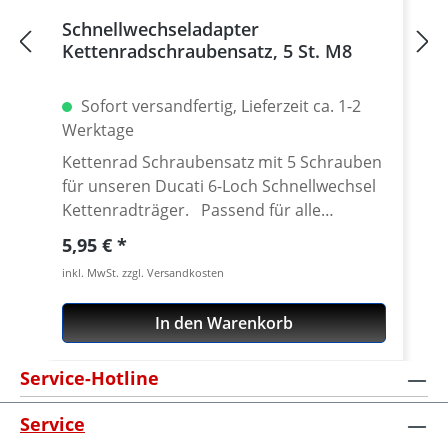
Schnellwechseladapter
Kettenradschraubensatz, 5 St. M8
Sofort versandfertig, Lieferzeit ca. 1-2
Werktage
Kettenrad Schraubensatz mit 5 Schrauben
für unseren Ducati 6-Loch Schnellwechsel
Kettenradträger. Passend für alle
Kettenräder mit 5 Löchern (kleine Achse)
Regulärer Preis:
5,95 €
und Senkung in der Bohrung des
inkl. MwSt. zzgl. Versandkosten
Schraubenlöcher. Material: Stahl, verzinkt
Inhalt: 5 Schrauben
In den Warenkorb
Service-Hotline
Service