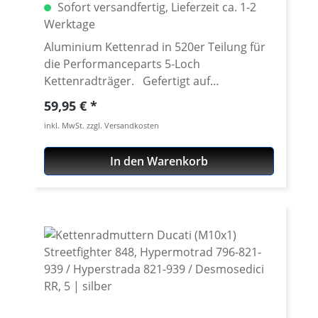
Sofort versandfertig, Lieferzeit ca. 1-2
Werktage
Aluminium Kettenrad in 520er Teilung für
die Performanceparts 5-Loch
Kettenradträger. Gefertigt auf
modensten CNC Maschinen aus
Regulärer Preis:
59,95 €
hochfestem und extrem zähen
inkl. MwSt. zzgl. Versandkosten
Luftfahrtaluminium 7075 T6. Lieferbar in
verschiedenen Teilungen (520 - 525) und
In den Warenkorb
Zähnezahlen von 36-47 Zähnen. Passend
für unsere Performanceparts 6-Loch
Schnellwechseladapter. Gewicht nur etwa
150 Gramm! Bitte die Freigängikeit des
Kettenrades und der Kette bei
Verwendung eines Kettenblattes
abweichend von der Seriengröße sowie bei
unterschiedlichen Exzenter - Stellungen
prüfen. Material: Aluminium 7075 T6,