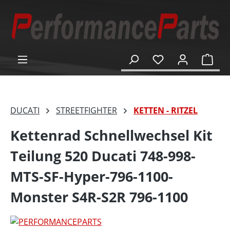
alt springen
Ware
DUCATI
STREETFIGHTER
KETTEN - RITZEL
Kettenrad Schnellwechsel Kit
Teilung 520 Ducati 748-998-
MTS-SF-Hyper-796-1100-
Monster S4R-S2R 796-1100