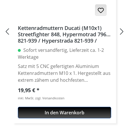
eloxiert Farben: silber, schwarz. Für
dauerhafte Haltbarkeit hochwertig eloxiert
Teilung: 520 Zähne: 39 - 47 Made in
Germany! Den benötigten Kettenrad
Kettenradmuttern Ducati (M10x1)
Adapter findest Du weiter unten beim
Streetfighter 848, Hypermotrad 796-
Zubehör.
821-939 / Hyperstrada 821-939 /
Desmosedici RR, 5 | silber
Sofort versandfertig, Lieferzeit ca. 1-2
Werktage
Satz mit 5 CNC gefertigten Aluminium
Kettenradmuttern M10 x 1. Hergestellt aus
extrem zähem und hochfesten
Kontruktionsaluminium 7075 T6. In
Regulärer Preis:
19,95 €
verschíedenen Farben lieferbar Gefertigt
inkl. MwSt. zzgl. Versandkosten
auch modernen CNC Maschinen - Made in
Germany. · Material : 7075-T6 · Gewinde :
In den Warenkorb
M10 x 1 · Schlüsselweite : 15 · Gewicht : 4
Gramm · Lieferbar in in schwarz, gold, rot,
silber, titan oder blau eloxiert · Preis pro