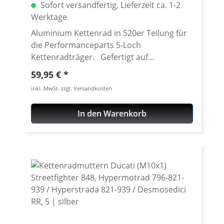
Sofort versandfertig, Lieferzeit ca. 1-2
Werktage
Aluminium Kettenrad in 520er Teilung für
die Performanceparts 5-Loch
Kettenradträger. Gefertigt auf
modensten CNC Maschinen aus
Regulärer Preis:
59,95 €
hochfestem und extrem zähen
inkl. MwSt. zzgl. Versandkosten
Luftfahrtaluminium 7075 T6. Lieferbar in
verschiedenen Teilungen (520 - 525) und
In den Warenkorb
Zähnezahlen von 36-47 Zähnen. Passend
für unsere Performanceparts 6-Loch
Schnellwechseladapter. Gewicht nur etwa
150 Gramm! Bitte die Freigängikeit des
Kettenrades und der Kette bei
Verwendung eines Kettenblattes
abweichend von der Seriengröße sowie bei
unterschiedlichen Exzenter - Stellungen
prüfen. Material: Aluminium 7075 T6,