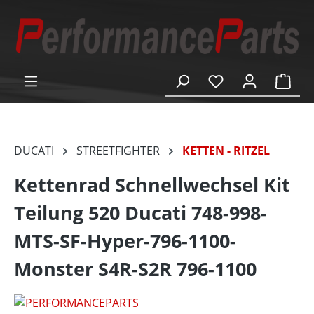
alt springen
Ware
DUCATI
STREETFIGHTER
KETTEN - RITZEL
Kettenrad Schnellwechsel Kit
Teilung 520 Ducati 748-998-
MTS-SF-Hyper-796-1100-
Monster S4R-S2R 796-1100