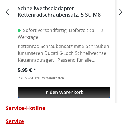
Schnellwechseladapter
Kettenradschraubensatz, 5 St. M8
Sofort versandfertig, Lieferzeit ca. 1-2
Werktage
Kettenrad Schraubensatz mit 5 Schrauben
für unseren Ducati 6-Loch Schnellwechsel
Kettenradträger. Passend für alle
Kettenräder mit 5 Löchern (kleine Achse)
Regulärer Preis:
5,95 €
und Senkung in der Bohrung des
inkl. MwSt. zzgl. Versandkosten
Schraubenlöcher. Material: Stahl, verzinkt
Inhalt: 5 Schrauben
In den Warenkorb
Service-Hotline
Service