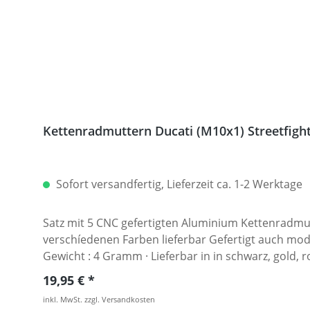
Sofort versandfertig, Lieferzeit ca. 1-2 Werktage
Satz mit 5 CNC gefertigten Aluminium Kettenradmut
verschíedenen Farben lieferbar Gefertigt auch modernen CNC Maschinen - Made in Germany. · Material : 7075-T6 · Gewinde : M10 x 1 · Schlüsselweite : 15 ·
Gewicht : 4 Gramm · Lieferbar in in schwarz, gold, ro
Streetfighter 848, Hypermotrad 796-821-939 / Hy
Regulärer Preis:
19,95 €
inkl. MwSt. zzgl. Versandkosten